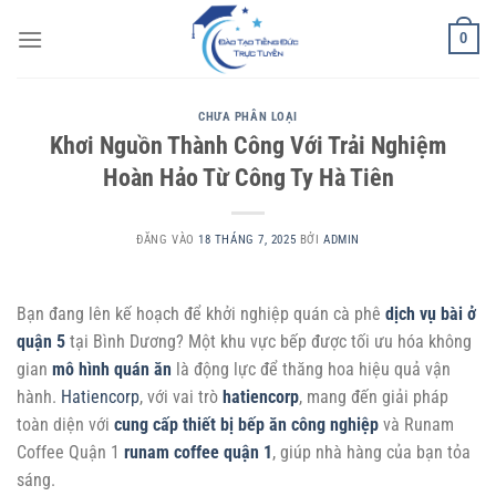
Bỏ
0
qua
nội
dung
CHƯA PHÂN LOẠI
Khơi Nguồn Thành Công Với Trải Nghiệm
Hoàn Hảo Từ Công Ty Hà Tiên
ĐĂNG VÀO
18 THÁNG 7, 2025
BỞI
ADMIN
Bạn đang lên kế hoạch để khởi nghiệp quán cà phê
dịch vụ bài ở
quận 5
tại Bình Dương? Một khu vực bếp được tối ưu hóa không
gian
mô hình quán ăn
là động lực để thăng hoa hiệu quả vận
hành.
Hatiencorp
, với vai trò
hatiencorp
, mang đến giải pháp
toàn diện với
cung cấp thiết bị bếp ăn công nghiệp
và Runam
Coffee Quận 1
runam coffee quận 1
, giúp nhà hàng của bạn tỏa
sáng.