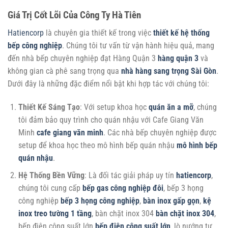
Giá Trị Cốt Lõi Của Công Ty Hà Tiên
Hatiencorp
là chuyên gia thiết kế trong việc
thiết kế hệ thống
bếp công nghiệp
. Chúng tôi tư vấn từ vận hành hiệu quả, mang
đến nhà bếp chuyên nghiệp đạt Hàng Quận 3
hàng quận 3
và
không gian cà phê sang trọng qua
nhà hàng sang trọng Sài Gòn
.
Dưới đây là những đặc điểm nổi bật khi hợp tác với chúng tôi:
Thiết Kế Sáng Tạo
: Với setup khoa học
quán ăn a mỡ
, chúng
tôi đảm bảo quy trình cho quán nhậu với Cafe Giang Văn
Minh
cafe giang văn minh
. Các nhà bếp chuyên nghiệp được
setup để khoa học theo mô hình bếp quán nhậu
mô hình bếp
quán nhậu
.
Hệ Thống Bền Vững
: Là đối tác giải pháp uy tín
hatiencorp
,
chúng tôi cung cấp
bếp gas công nghiệp đôi
, bếp 3 họng
công nghiệp
bếp 3 họng công nghiệp
,
bàn inox gấp gọn
,
kệ
inox treo tường 1 tầng
, bàn chặt inox 304
bàn chặt inox 304
,
bếp điện công suất lớn
bếp điện công suất lớn
, lò nướng tự