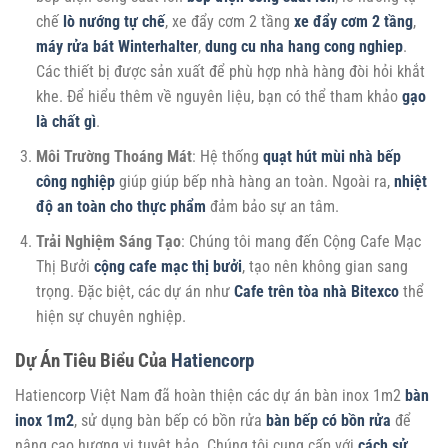
chế
lò nướng tự chế
, xe đẩy cơm 2 tầng
xe đẩy cơm 2 tầng
,
máy rửa bát Winterhalter
,
dung cu nha hang cong nghiep
.
Các thiết bị được sản xuất để phù hợp nhà hàng đòi hỏi khắt
khe. Để hiểu thêm về nguyên liệu, bạn có thể tham khảo
gạo
là chất gì
.
Môi Trường Thoáng Mát
: Hệ thống
quạt hút mùi nhà bếp
công nghiệp
giúp giúp bếp nhà hàng an toàn. Ngoài ra,
nhiệt
độ an toàn cho thực phẩm
đảm bảo sự an tâm.
Trải Nghiệm Sáng Tạo
: Chúng tôi mang đến Cộng Cafe Mạc
Thị Bưởi
cộng cafe mạc thị bưởi
, tạo nên không gian sang
trọng. Đặc biệt, các dự án như
Cafe trên tòa nhà Bitexco
thể
hiện sự chuyên nghiệp.
Dự Án Tiêu Biểu Của
Hatiencorp
Hatiencorp Việt Nam đã hoàn thiện các dự án bàn inox 1m2
bàn
inox 1m2
, sử dụng bàn bếp có bồn rửa
bàn bếp có bồn rửa
để
nâng cao hương vị tuyệt hảo. Chúng tôi cung cấp với
cách sử