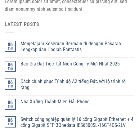
Lorem ipsum dolor sit amet, consectetuer adipiscing elit, sed
diam nonummy nibh euismod tincidunt.
LATEST POSTS
Menjelajahi Keseruan Bermain di dengan Pasaran
06
Th8
Lengkap dan Hadiah Fantastis
Báo Giá Đặt Tiệc Tất Niên Công Ty Mới Nhất 2026
06
Th8
Cách chinh phục Trình độ A2 tiếng Đức với lộ trình rõ
06
Th8
ràng
Nhà Xưởng Thanh Miện Hải Phòng
06
Th8
Switch công nghiệp quản lý 16 cổng Gigabit Ethernet + 4
06
Th8
cổng Gigabit SFP 3Onedata IES6300SL-16GT4GS-2LV