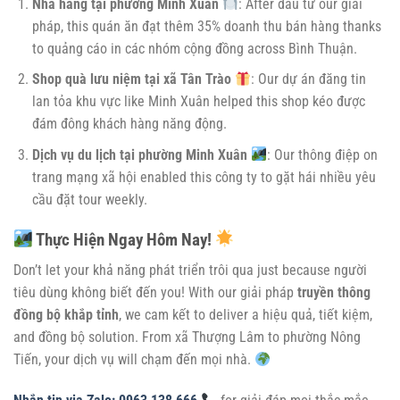
Nhà hàng tại phường Minh Xuân
: After đầu tư our giải
pháp, this quán ăn đạt thêm 35% doanh thu bán hàng thanks
to quảng cáo in các nhóm cộng đồng across Bình Thuận.
Shop quà lưu niệm tại xã Tân Trào
: Our dự án đăng tin
lan tỏa khu vực like Minh Xuân helped this shop kéo được
đám đông khách hàng năng động.
Dịch vụ du lịch tại phường Minh Xuân
: Our thông điệp on
trang mạng xã hội enabled this công ty to gặt hái nhiều yêu
cầu đặt tour weekly.
Thực Hiện Ngay Hôm Nay!
Don’t let your khả năng phát triển trôi qua just because người
tiêu dùng không biết đến you! With our giải pháp
truyền thông
đồng bộ khắp tỉnh
, we cam kết to deliver a hiệu quả, tiết kiệm,
and đồng bộ solution. From xã Thượng Lâm to phường Nông
Tiến, your dịch vụ will chạm đến mọi nhà.