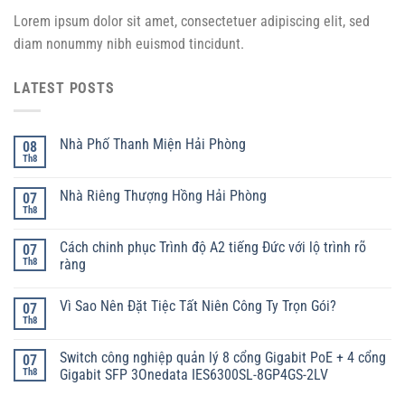
Lorem ipsum dolor sit amet, consectetuer adipiscing elit, sed
diam nonummy nibh euismod tincidunt.
LATEST POSTS
Nhà Phố Thanh Miện Hải Phòng
08
Th8
Nhà Riêng Thượng Hồng Hải Phòng
07
Th8
Cách chinh phục Trình độ A2 tiếng Đức với lộ trình rõ
07
Th8
ràng
Vì Sao Nên Đặt Tiệc Tất Niên Công Ty Trọn Gói?
07
Th8
Switch công nghiệp quản lý 8 cổng Gigabit PoE + 4 cổng
07
Th8
Gigabit SFP 3Onedata IES6300SL-8GP4GS-2LV