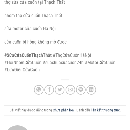
thợ sửa cửa cuốn tại Thạch Thất
nhóm thợ cửa cuốn Thạch Thất
sửa motor cửa cuốn Hà Nội
cửa cuốn bị hỏng không mở được
#SửaCửaCuốnThạchThất
#ThợCửaCuốnHàNội
#HộiNhómCửaCuốn #suachuacuacuon24h #MotorCửaCuốn
#LưuĐiệnCửaCuốn
Bài viết này được đăng trong
Chưa phân loại
. Đánh dấu
liên kết thường trực
.