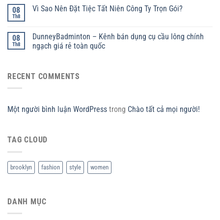
Vì Sao Nên Đặt Tiệc Tất Niên Công Ty Trọn Gói?
08
Th8
DunneyBadminton – Kênh bán dụng cụ cầu lông chính
08
Th8
ngạch giá rẻ toàn quốc
RECENT COMMENTS
Một người bình luận WordPress
trong
Chào tất cả mọi người!
TAG CLOUD
brooklyn
fashion
style
women
DANH MỤC