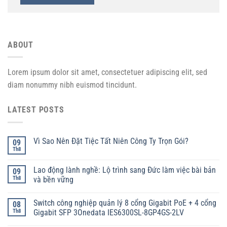
ABOUT
Lorem ipsum dolor sit amet, consectetuer adipiscing elit, sed
diam nonummy nibh euismod tincidunt.
LATEST POSTS
Vì Sao Nên Đặt Tiệc Tất Niên Công Ty Trọn Gói?
09
Th8
Lao động lành nghề: Lộ trình sang Đức làm việc bài bản
09
Th8
và bền vững
Switch công nghiệp quản lý 8 cổng Gigabit PoE + 4 cổng
08
Th8
Gigabit SFP 3Onedata IES6300SL-8GP4GS-2LV