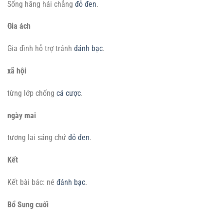
Sống hăng hái chẳng
đỏ đen
.
Gia ách
Gia đình hỗ trợ tránh
đánh bạc
.
xã hội
từng lớp chống
cá cược
.
ngày mai
tương lai sáng chứ
đỏ đen
.
Kết
Kết bài bác: né
đánh bạc
.
Bổ Sung cuối