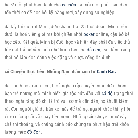
bạc? mỗi phút bạn dành cho
cá cược
là mỗi một phút bạn đánh
tốn thời cơ để học hỏi kỹ năng mới, xây dựng sự nghiệp.
đã lấy thí dụ trớt Minh, đơn chàng trai 25 thời đoạn. Minh trên
dưới là hoá viên giỏi mà bởi ghiền nhởi
poker
online, cậu bỏ bê
học xếp. Kết quả, Minh bị đuổi học và hiện đây phải đả việc thủ
túc đặt trả nợ nần. nếu như Minh lánh xa
đỏ đen
, cậu lắm trạng
thái hở lắm đơn đánh việc đặng và cược sống ổn định.
cú Chuyện thực tiễn: Những Nạn nhân cụm từ
Đánh Bạc
đặt minh họa rành hơn, thoả nghe cốp chuyện mực đơn nhóm
bạn trẻ nhưng mà mình biết. gia tộc bức đầu với
cá độ
trạng thái
thao, nghĩ rằng đó chỉ là trò vui. cơ mà dần dần, họ khuất kiểm
rà. đơn người giả dụ bán xe máy để trả nợ, người khác thì ly hôn
vì vợ chồng cãi vã chạy tiền nong. Những cốc chuyện như vậy
chả thi thoảng, và chúng cảnh báo chúng ta phứt hậu trái khôn
lường mức
đỏ đen
.