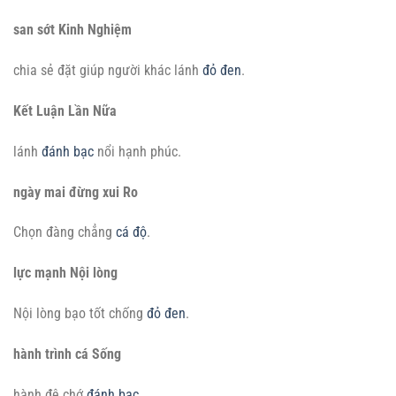
san sớt Kinh Nghiệm
chia sẻ đặt giúp người khác lánh
đỏ đen
.
Kết Luận Lần Nữa
lánh
đánh bạc
nổi hạnh phúc.
ngày mai đừng xui Ro
Chọn đàng chẳng
cá độ
.
lực mạnh Nội lòng
Nội lòng bạo tốt chống
đỏ đen
.
hành trình cá Sống
hành đệ chớ
đánh bạc
.