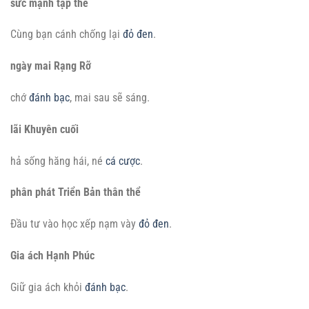
sức mạnh tập thể
Cùng bạn cánh chống lại
đỏ đen
.
ngày mai Rạng Rỡ
chớ
đánh bạc
, mai sau sẽ sáng.
lãi Khuyên cuối
hả sống hăng hái, né
cá cược
.
phân phát Triển Bản thân thể
Đầu tư vào học xếp nạm vày
đỏ đen
.
Gia ách Hạnh Phúc
Giữ gia ách khỏi
đánh bạc
.