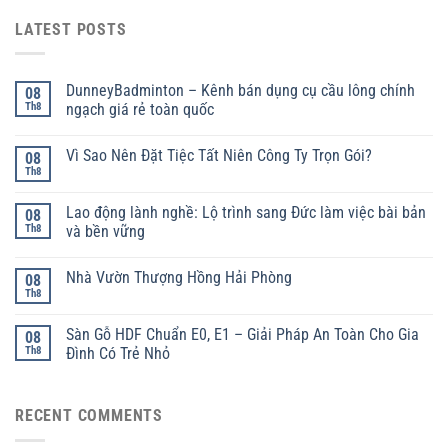
LATEST POSTS
DunneyBadminton – Kênh bán dụng cụ cầu lông chính
08
Th8
ngạch giá rẻ toàn quốc
Vì Sao Nên Đặt Tiệc Tất Niên Công Ty Trọn Gói?
08
Th8
Lao động lành nghề: Lộ trình sang Đức làm việc bài bản
08
Th8
và bền vững
Nhà Vườn Thượng Hồng Hải Phòng
08
Th8
Sàn Gỗ HDF Chuẩn E0, E1 – Giải Pháp An Toàn Cho Gia
08
Th8
Đình Có Trẻ Nhỏ
RECENT COMMENTS