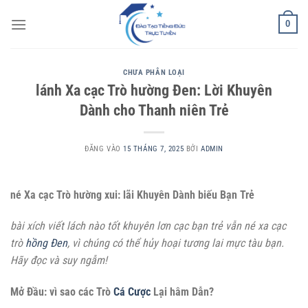
Bỏ
0
qua
nội
dung
CHƯA PHÂN LOẠI
lánh Xa cạc Trò hường Đen: Lời Khuyên
Dành cho Thanh niên Trẻ
ĐĂNG VÀO
15 THÁNG 7, 2025
BỞI
ADMIN
né Xa cạc Trò hường xui: lãi Khuyên Dành biếu Bạn Trẻ
bài xích viết lách nào tốt khuyên lơn cạc bạn trẻ vẫn né xa cạc
trò
hồng Đen
, vì chúng có thể hủy hoại tương lai mực tàu bạn.
Hãy đọc và suy ngẫm!
Mở Đầu: vì sao các Trò
Cá Cược
Lại hâm Dẫn?