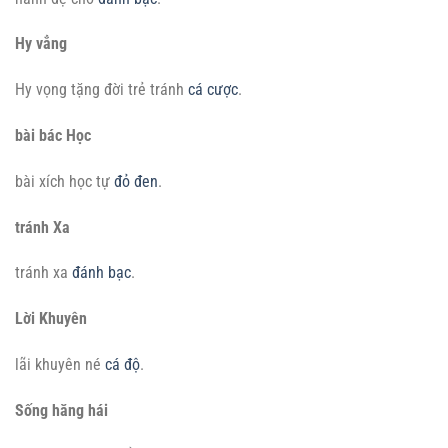
Hy vẳng
Hy vọng tặng đời trẻ tránh
cá cược
.
bài bác Học
bài xích học tự
đỏ đen
.
tránh Xa
tránh xa
đánh bạc
.
Lời Khuyên
lãi khuyên né
cá độ
.
Sống hăng hái