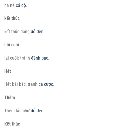
hả né
cá độ
.
kết thúc
kết thúc đồng
đỏ đen
.
Lời cuối
lãi cuối: tránh
đánh bạc
.
Hết
Hết bài bác, tránh
cá cược
.
Thêm
Thêm lãi: chứ
đỏ đen
.
Kết thúc