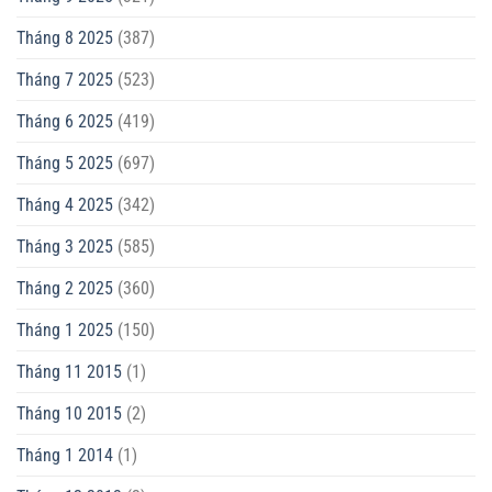
Tháng 8 2025
(387)
Tháng 7 2025
(523)
Tháng 6 2025
(419)
Tháng 5 2025
(697)
Tháng 4 2025
(342)
Tháng 3 2025
(585)
Tháng 2 2025
(360)
Tháng 1 2025
(150)
Tháng 11 2015
(1)
Tháng 10 2015
(2)
Tháng 1 2014
(1)