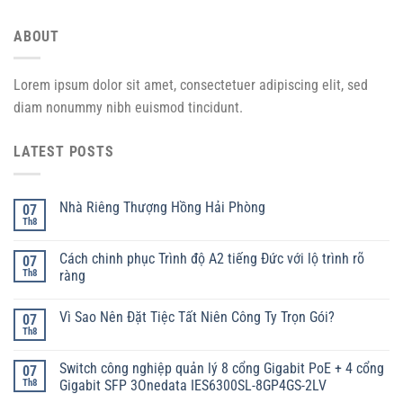
ABOUT
Lorem ipsum dolor sit amet, consectetuer adipiscing elit, sed
diam nonummy nibh euismod tincidunt.
LATEST POSTS
Nhà Riêng Thượng Hồng Hải Phòng
07
Th8
Cách chinh phục Trình độ A2 tiếng Đức với lộ trình rõ
07
Th8
ràng
Vì Sao Nên Đặt Tiệc Tất Niên Công Ty Trọn Gói?
07
Th8
Switch công nghiệp quản lý 8 cổng Gigabit PoE + 4 cổng
07
Th8
Gigabit SFP 3Onedata IES6300SL-8GP4GS-2LV