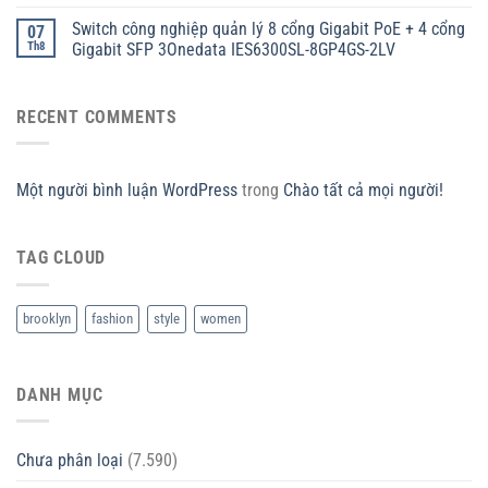
Switch công nghiệp quản lý 8 cổng Gigabit PoE + 4 cổng
07
Th8
Gigabit SFP 3Onedata IES6300SL-8GP4GS-2LV
RECENT COMMENTS
Một người bình luận WordPress
trong
Chào tất cả mọi người!
TAG CLOUD
brooklyn
fashion
style
women
DANH MỤC
Chưa phân loại
(7.590)