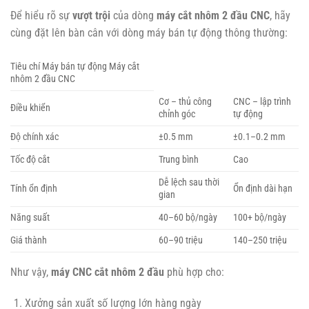
Để hiểu rõ sự
vượt trội
của dòng
máy cắt nhôm 2 đầu CNC
, hãy
cùng đặt lên bàn cân với dòng máy bán tự động thông thường:
Tiêu chí Máy bán tự động Máy cắt
nhôm 2 đầu CNC
Cơ – thủ công
CNC – lập trình
Điều khiển
chỉnh góc
tự động
Độ chính xác
±0.5 mm
±0.1–0.2 mm
Tốc độ cắt
Trung bình
Cao
Dễ lệch sau thời
Tính ổn định
Ổn định dài hạn
gian
Năng suất
40–60 bộ/ngày
100+ bộ/ngày
Giá thành
60–90 triệu
140–250 triệu
Như vậy,
máy CNC cắt nhôm 2 đầu
phù hợp cho:
Xưởng sản xuất số lượng lớn hàng ngày