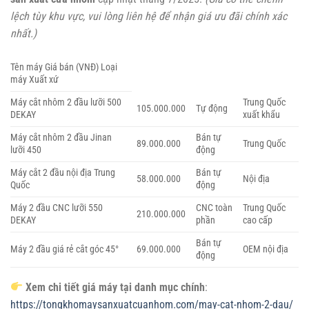
lệch tùy khu vực, vui lòng liên hệ để nhận giá ưu đãi chính xác
nhất.)
Tên máy Giá bán (VNĐ) Loại
máy Xuất xứ
Máy cắt nhôm 2 đầu lưỡi 500
Trung Quốc
105.000.000
Tự động
DEKAY
xuất khẩu
Máy cắt nhôm 2 đầu Jinan
Bán tự
89.000.000
Trung Quốc
lưỡi 450
động
Máy cắt 2 đầu nội địa Trung
Bán tự
58.000.000
Nội địa
Quốc
động
Máy 2 đầu CNC lưỡi 550
CNC toàn
Trung Quốc
210.000.000
DEKAY
phần
cao cấp
Bán tự
Máy 2 đầu giá rẻ cắt góc 45°
69.000.000
OEM nội địa
động
Xem chi tiết giá máy tại danh mục chính
:
https://tongkhomaysanxuatcuanhom.com/may-cat-nhom-2-dau/