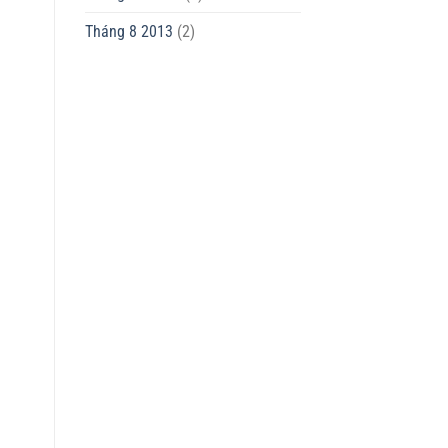
Tháng 8 2013
(2)