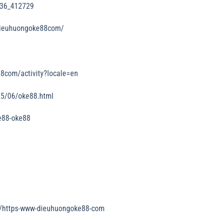
436_412729
/dieuhuongoke88com/
88com/activity?locale=en
25/06/oke88.html
e88-oke88
16/https-www-dieuhuongoke88-com