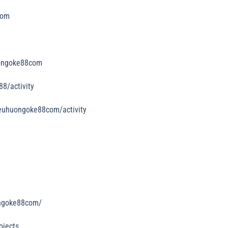
com
huongoke88com
88/activity
dieuhuongoke88com/activity
ongoke88com/
ojects