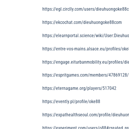
https://egl.circlly.com/users/dieuhuongoke88
https://ekcochat.com/dieuhuongoke88com
https://elearnportal.science/wiki/User:Dieu
https://entre-vos-mains.alsace.eu/profiles/oke
https://engage.eiturbanmobility.eu/profiles/
https://espritgames.com/members/47869128/
https://eternagame.org/players/517042
https://evently.pl/profile/oke88
https://expathealthseoul.com/profile/dieuhu
https://experiment.com/users/o88#created_pr