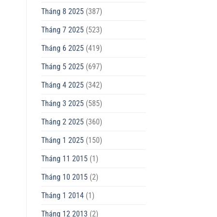
Tháng 8 2025
(387)
Tháng 7 2025
(523)
Tháng 6 2025
(419)
Tháng 5 2025
(697)
Tháng 4 2025
(342)
Tháng 3 2025
(585)
Tháng 2 2025
(360)
Tháng 1 2025
(150)
Tháng 11 2015
(1)
Tháng 10 2015
(2)
Tháng 1 2014
(1)
Tháng 12 2013
(2)