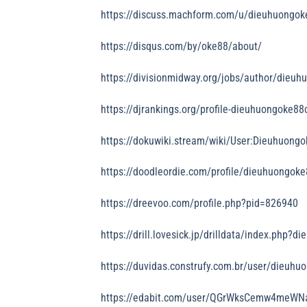
https://discuss.machform.com/u/dieuhuongo
https://disqus.com/by/oke88/about/
https://divisionmidway.org/jobs/author/dieu
https://djrankings.org/profile-dieuhuongoke8
https://dokuwiki.stream/wiki/User:Dieuhuong
https://doodleordie.com/profile/dieuhuongok
https://dreevoo.com/profile.php?pid=826940
https://drill.lovesick.jp/drilldata/index.php
https://duvidas.construfy.com.br/user/dieuh
https://edabit.com/user/QGrWksCemw4meWN