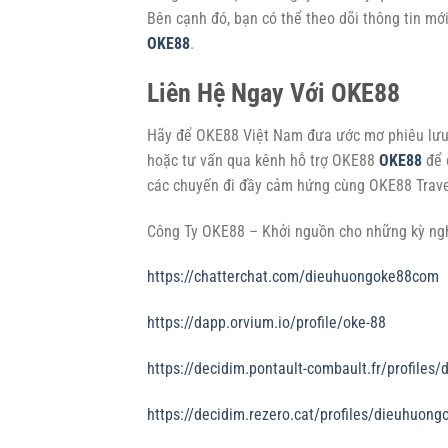
Bên cạnh đó, bạn có thể theo dõi thông tin mớ
OKE88
.
Liên Hệ Ngay Với OKE88
Hãy để OKE88 Việt Nam đưa ước mơ phiêu lưu 
hoặc tư vấn qua kênh hỗ trợ OKE88
OKE88
để 
các chuyến đi đầy cảm hứng cùng OKE88 Trav
Công Ty OKE88 – Khởi nguồn cho những kỳ ngh
https://chatterchat.com/dieuhuongoke88com
https://dapp.orvium.io/profile/oke-88
https://decidim.pontault-combault.fr/profiles
https://decidim.rezero.cat/profiles/dieuhuong