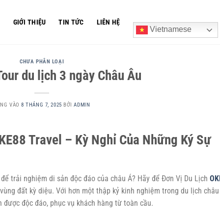
Ủ
GIỚI THIỆU
TIN TỨC
LIÊN HỆ
Vietnamese
CHƯA PHÂN LOẠI
Tour du lịch 3 ngày Châu Âu
ĂNG VÀO
8 THÁNG 7, 2025
BỞI
ADMIN
KE88 Travel – Kỳ Nghỉ Của Những Ký Sự
để trải nghiệm di sản độc đáo của châu Á? Hãy để Đơn Vị Du Lịch
OK
vùng đất kỳ diệu. Với hơn một thập kỷ kinh nghiệm trong du lịch châu
 được độc đáo, phục vụ khách hàng từ toàn cầu.