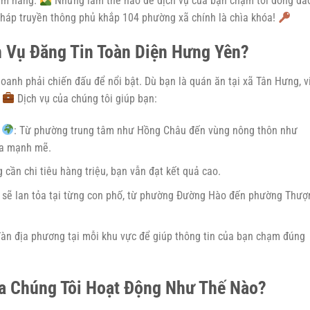
iềm năng.
Nhưng làm thế nào để dịch vụ của bạn chạm tới đông đả
háp truyền thông phủ khắp 104 phường xã chính là chìa khóa!
 Vụ Đăng Tin Toàn Diện Hưng Yên?
doanh phải chiến đấu để nổi bật. Dù bạn là quán ăn tại xã Tân Hưng, v
.
Dịch vụ của chúng tôi giúp bạn:
: Từ phường trung tâm như Hồng Châu đến vùng nông thôn như
ỏa mạnh mẽ.
 cần chi tiêu hàng triệu, bạn vẫn đạt kết quả cao.
n sẽ lan tỏa tại từng con phố, từ phường Đường Hào đến phường Thượ
đàn địa phương tại mỗi khu vực để giúp thông tin của bạn chạm đúng
a Chúng Tôi Hoạt Động Như Thế Nào?