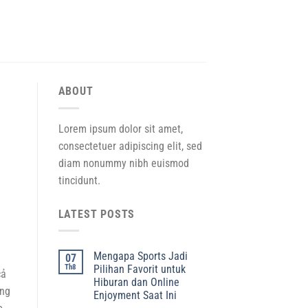
ABOUT
Lorem ipsum dolor sit amet,
consectetuer adipiscing elit, sed
diam nonummy nibh euismod
tincidunt.
LATEST POSTS
Mengapa Sports Jadi
07
Th8
Pilihan Favorit untuk
cả
Hiburan dan Online
ưng
Enjoyment Saat Ini