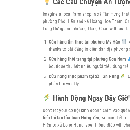
Các Câu Chuyện Ấn Tượn
Imagine a local farm shop in xã Tân Hưng tha
phường Phố Hiến and xã Hoàng Hoa Thám. Or a
Long Hưng and phường Hồng Châu with our targ
Cửa hàng ẩm thực tại phường Mỹ Hào
:
thanks to bài đăng in diễn đàn địa phương
Cửa hàng thời trang tại phường Sơn Nam
boutique thu hút nhiều người tiêu dùng trẻ 
Cửa hàng thực phẩm tại xã Tân Hưng
: 
phản hồi weekly.
Hành Động Ngay Bây Giờ
Don’t let your cơ hội kinh doanh chìm vào quê
tiếp thị lan tỏa toàn Hưng Yên
, we cam kết to 
Hiến to xã Long Hưng, your thông điệp will c