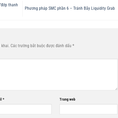
 “đớp thanh
Phương pháp SMC phần 6 – Tránh Bẫy Liquidity Grab
 khai.
Các trường bắt buộc được đánh dấu
*
il
*
Trang web