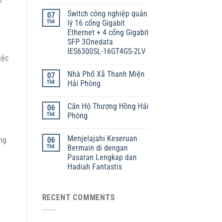
o
Switch công nghiệp quản
07
Th8
lý 16 cổng Gigabit
Ethernet + 4 cổng Gigabit
SFP 3Onedata
IES6300SL-16GT4GS-2LV
iệc
Nhà Phố Xã Thanh Miện
07
Th8
Hải Phòng
Căn Hộ Thượng Hồng Hải
06
Th8
Phòng
Menjelajahi Keseruan
ng
06
Th8
Bermain di dengan
Pasaran Lengkap dan
Hadiah Fantastis
RECENT COMMENTS