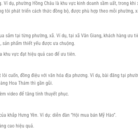
. Ví dụ, phường Hồng Châu là khu vực kinh doanh sầm uất, trong khi 
ng tôi phát triển cách thức đồng bộ, được phù hợp theo mỗi phường, x
a sắm tại từng phường, xã. Ví dụ, tại xã Văn Giang, khách hàng ưu ti
ng, sản phẩm thiết yếu được ưa chuộng.
a khu vực đạt hiệu quả cao để ưu tiên.
 lôi cuốn, đồng điệu với văn hóa địa phương. Ví dụ, bài đăng tại phư
oàng Hoa Thám thì gần gũi.
kèm video để tăng tính thuyết phục.
 của khắp Hưng Yên. Ví dụ: diễn đàn “Hội mua bán Mỹ Hào”.
âng cao hiệu quả.