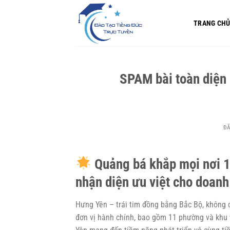
Bỏ
qua
TRANG CH
nội
dung
SPAM bài toàn diện
Đ
Quảng bá khắp mọi nơi 
nhận diện ưu việt cho doan
Hưng Yên – trái tim đồng bằng Bắc Bộ, không ch
đơn vị hành chính, bao gồm 11 phường và khu