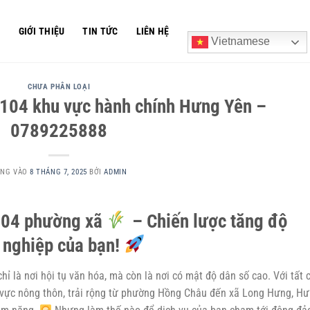
Ủ
GIỚI THIỆU
TIN TỨC
LIÊN HỆ
Vietnamese
CHƯA PHÂN LOẠI
 104 khu vực hành chính Hưng Yên –
0789225888
ĂNG VÀO
8 THÁNG 7, 2025
BỞI
ADMIN
104 phường xã
– Chiến lược tăng độ
h nghiệp của bạn!
ỉ là nơi hội tụ văn hóa, mà còn là nơi có mật độ dân số cao. Với tất 
 vực nông thôn, trải rộng từ phường Hồng Châu đến xã Long Hưng, H