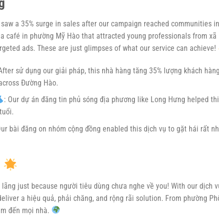
g
t saw a 35% surge in sales after our campaign reached communities i
 café in phường Mỹ Hào that attracted young professionals from xã
eted ads. These are just glimpses of what our service can achieve!
 After sử dụng our giải pháp, this nhà hàng tăng 35% lượng khách hàn
 across Đường Hào.
: Our dự án đăng tin phủ sóng địa phương like Long Hưng helped th
tuổi.
Our bài đăng on nhóm cộng đồng enabled this dịch vụ to gặt hái rất n
!
n lãng just because người tiêu dùng chưa nghe về you! With our dịch v
deliver a hiệu quả, phải chăng, and rộng rãi solution. From phường Ph
hạm đến mọi nhà.