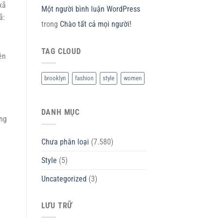
xã
Một người bình luận WordPress
ã:
trong
Chào tất cả mọi người!
TAG CLOUD
ên
brooklyn
fashion
style
women
DANH MỤC
ờng
Chưa phân loại
(7.580)
Style
(5)
Uncategorized
(3)
LƯU TRỮ