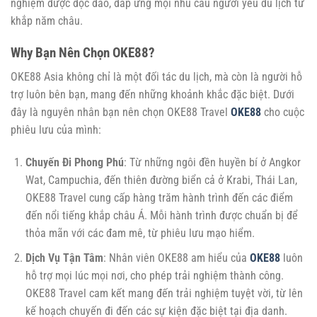
nghiệm được độc đáo, đáp ứng mọi nhu cầu người yêu du lịch từ
khắp năm châu.
Why Bạn Nên Chọn OKE88?
OKE88 Asia không chỉ là một đối tác du lịch, mà còn là người hỗ
trợ luôn bên bạn, mang đến những khoảnh khắc đặc biệt. Dưới
đây là nguyên nhân bạn nên chọn OKE88 Travel
OKE88
cho cuộc
phiêu lưu của mình:
Chuyến Đi Phong Phú
: Từ những ngôi đền huyền bí ở Angkor
Wat, Campuchia, đến thiên đường biển cả ở Krabi, Thái Lan,
OKE88 Travel cung cấp hàng trăm hành trình đến các điểm
đến nổi tiếng khắp châu Á. Mỗi hành trình được chuẩn bị để
thỏa mãn với các đam mê, từ phiêu lưu mạo hiểm.
Dịch Vụ Tận Tâm
: Nhân viên OKE88 am hiểu của
OKE88
luôn
hỗ trợ mọi lúc mọi nơi, cho phép trải nghiệm thành công.
OKE88 Travel cam kết mang đến trải nghiệm tuyệt vời, từ lên
kế hoạch chuyến đi đến các sự kiện đặc biệt tại địa danh.