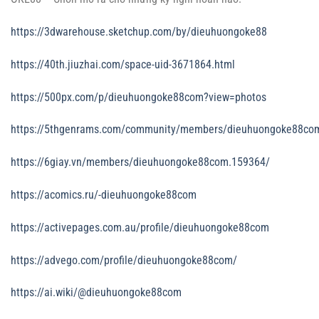
https://3dwarehouse.sketchup.com/by/dieuhuongoke88
https://40th.jiuzhai.com/space-uid-3671864.html
https://500px.com/p/dieuhuongoke88com?view=photos
https://5thgenrams.com/community/members/dieuhuongoke88co
https://6giay.vn/members/dieuhuongoke88com.159364/
https://acomics.ru/-dieuhuongoke88com
https://activepages.com.au/profile/dieuhuongoke88com
https://advego.com/profile/dieuhuongoke88com/
https://ai.wiki/@dieuhuongoke88com