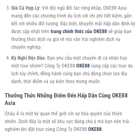
Giá Cả Hợp Lý
: Với đội ngũ đối tác rộng khắp, OKE88 Asia
mang đến các chương trình du lịch với chi phí tiết kiệm, gắn
kết với nhiều đối tượng. Đặc biệt, khuyến mãi hấp dẫn định kỳ
được cập nhật trên
trang chính thức của OKE88
sẽ giúp bạn
thưởng thức dịch vụ giá rẻ mà vẫn trải nghiệm dịch vụ
chuyên nghiệp.
Kỳ Nghỉ Độc Đáo
: Bạn yêu cầu một chuyến đi cá nhân hay
một tour nhóm? Công Ty OKE88
OKE88
cung cấp các tour du
lịch tùy chỉnh, đồng hành cùng bạn chủ động chọn lựa địa
danh, thời điểm và sự kiện theo mong muốn.
Thưởng Thức Những Điểm Đến Hấp Dẫn Cùng OKE88
Asia
Châu Á là một kỳ quan thế giới với sự hòa quyện của thiên
nhiên. Dưới đây là một số khu vực đáng chú ý mà bạn nên trải
nghiệm khi đặt tour cùng Công Ty OKE88
OKE88
: