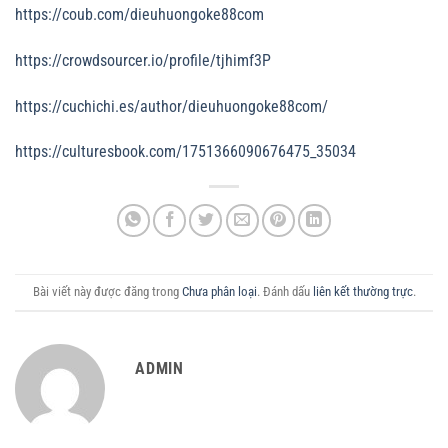
https://coub.com/dieuhuongoke88com
https://crowdsourcer.io/profile/tjhimf3P
https://cuchichi.es/author/dieuhuongoke88com/
https://culturesbook.com/1751366090676475_35034
Bài viết này được đăng trong
Chưa phân loại
. Đánh dấu
liên kết thường trực
.
ADMIN