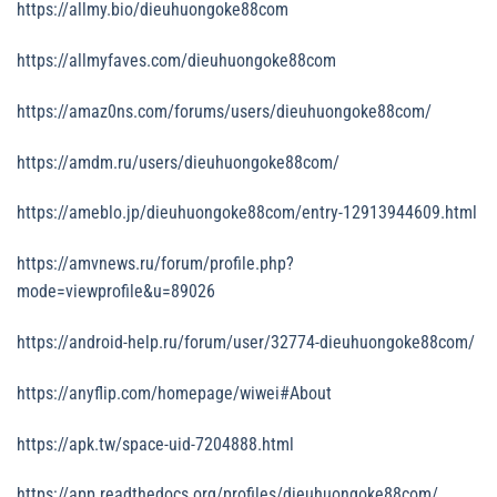
https://allmy.bio/dieuhuongoke88com
https://allmyfaves.com/dieuhuongoke88com
https://amaz0ns.com/forums/users/dieuhuongoke88com/
https://amdm.ru/users/dieuhuongoke88com/
https://ameblo.jp/dieuhuongoke88com/entry-12913944609.html
https://amvnews.ru/forum/profile.php?
mode=viewprofile&u=89026
https://android-help.ru/forum/user/32774-dieuhuongoke88com/
https://anyflip.com/homepage/wiwei#About
https://apk.tw/space-uid-7204888.html
https://app.readthedocs.org/profiles/dieuhuongoke88com/