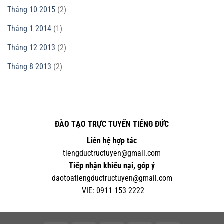
Tháng 10 2015
(2)
Tháng 1 2014
(1)
Tháng 12 2013
(2)
Tháng 8 2013
(2)
ĐÀO TẠO TRỰC TUYẾN TIẾNG ĐỨC
Liên hệ hợp tác
tiengductructuyen@gmail.com
Tiếp nhận khiếu nại, góp ý
daotoatiengductructuyen@gmail.com
VIE:
0
911 153 2222