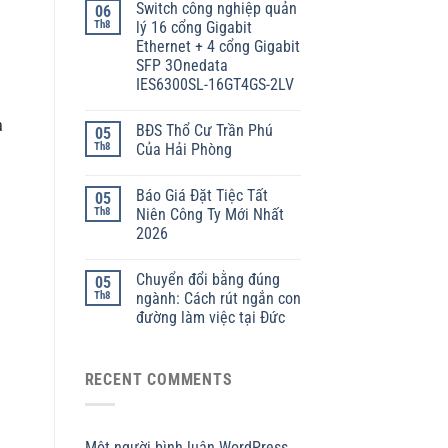
Switch công nghiệp quản
06
Th8
lý 16 cổng Gigabit
Ethernet + 4 cổng Gigabit
SFP 3Onedata
IES6300SL-16GT4GS-2LV
à
BĐS Thổ Cư Trần Phú
05
Th8
Của Hải Phòng
Báo Giá Đặt Tiệc Tất
05
Th8
Niên Công Ty Mới Nhất
2026
Chuyển đổi bằng đúng
05
Th8
ngành: Cách rút ngắn con
đường làm việc tại Đức
RECENT COMMENTS
Một người bình luận WordPress