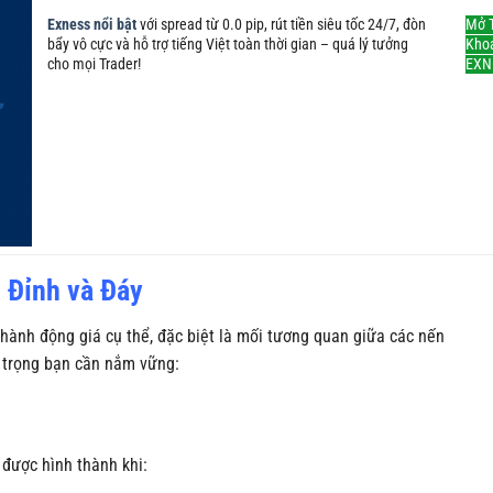
Exness nổi bật
với spread từ 0.0 pip, rút tiền siêu tốc 24/7, đòn
Mở T
bẩy vô cực và hỗ trợ tiếng Việt toàn thời gian – quá lý tưởng
Kho
cho mọi Trader!
EXN
 Đỉnh và Đáy
 hành động giá cụ thể, đặc biệt là mối tương quan giữa các nến
n trọng bạn cần nắm vững:
 được hình thành khi: