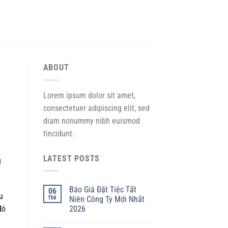
ABOUT
Lorem ipsum dolor sit amet,
consectetuer adipiscing elit, sed
diam nonummy nibh euismod
tincidunt.
LATEST POSTS
g
Báo Giá Đặt Tiệc Tất
06
u
Th8
Niên Công Ty Mới Nhất
2026
đó