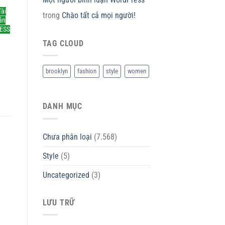
ài
trong
Chào tất cả mọi người!
ản
ESS
TAG CLOUD
brooklyn
fashion
style
women
DANH MỤC
Chưa phân loại
(7.568)
Style
(5)
Uncategorized
(3)
LƯU TRỮ