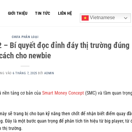
Ủ
GIỚI THIỆU
TIN TỨC
LIÊN HỆ
Vietnamese
CHƯA PHÂN LOẠI
– Bí quyết đọc đỉnh đáy thị trường đúng
cách cho newbie
ĂNG VÀO
6 THÁNG 7, 2025
BỞI
ADMIN
á nền tảng cơ bản của
Smart Money Concept
(SMC) và tầm quan trọn
n này sẽ trang bị cho bạn kỹ năng then chốt để nhận biết điểm quay đầ
g. Đây là một bước quan trọng để phân tích tín hiệu từ big player, từ 
 thị trường.