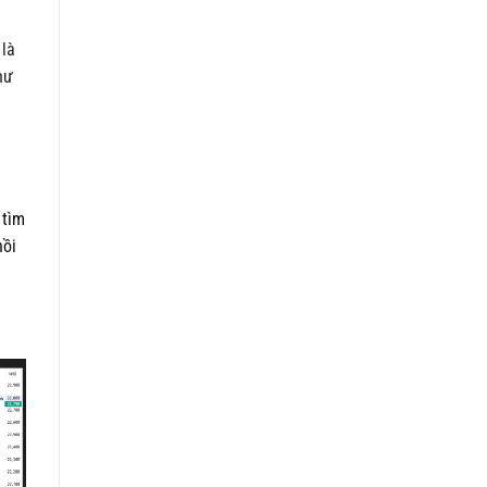
 là
hư
 tìm
hồi