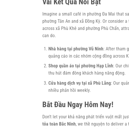
Vài Kết Quả Nổi Bật
Imagine a small café in phường Đa Mai that s
phường Tân An and xã Đồng Kỳ. Or consider a t
across xã Phù Khê and phường Phù Chẩn, attrac
can do.
Nhà hàng tại phường Vũ Ninh
: After tham 
quảng cáo in các nhóm cộng đồng across K
Shop quần áo tại phường Hạp Lĩnh
: Our ch
thu hút đám đông khách hàng năng động.
Cửa hàng dịch vụ tại xã Phù Lãng
: Our quả
nhiều phản hồi weekly.
Bắt Đầu Ngay Hôm Nay!
Don’t let your khả năng phát triển vuột mất j
tỏa toàn Bắc Ninh
, we thề nguyện to deliver a