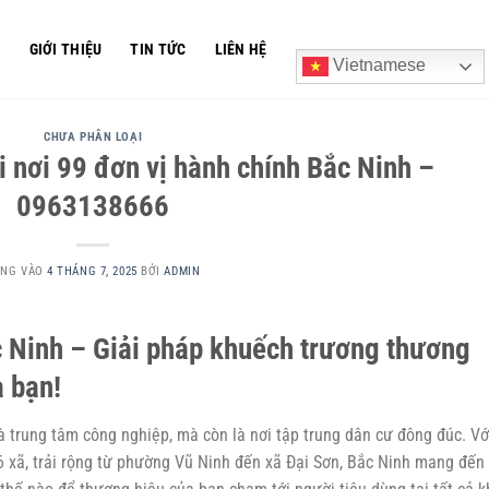
Ủ
GIỚI THIỆU
TIN TỨC
LIÊN HỆ
Vietnamese
CHƯA PHÂN LOẠI
nơi 99 đơn vị hành chính Bắc Ninh –
0963138666
ĂNG VÀO
4 THÁNG 7, 2025
BỞI
ADMIN
 Ninh – Giải pháp khuếch trương thương
a bạn!
à trung tâm công nghiệp, mà còn là nơi tập trung dân cư đông đúc. Vớ
6 xã, trải rộng từ phường Vũ Ninh đến xã Đại Sơn, Bắc Ninh mang đến