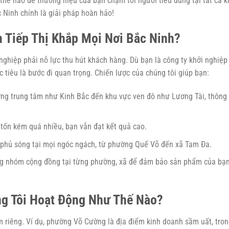
hế nào để thương hiệu của bạn chạm tới người tiêu dùng tại tất cả k
 Ninh chính là giải pháp hoàn hảo!
 Tiếp Thị Khắp Mọi Nơi Bắc Ninh?
nghiệp phải nỗ lực thu hút khách hàng. Dù bạn là công ty khởi nghiệp 
tiêu là bước đi quan trọng. Chiến lược của chúng tôi giúp bạn:
ờng trung tâm như Kinh Bắc đến khu vực ven đô như Lương Tài, thông
 tốn kém quá nhiều, bạn vẫn đạt kết quả cao.
 phủ sóng tại mọi ngóc ngách, từ phường Quế Võ đến xã Tam Đa.
ng nhóm cộng đồng tại từng phường, xã để đảm bảo sản phẩm của bạ
ng Tôi Hoạt Động Như Thế Nào?
m riêng. Ví dụ, phường Võ Cường là địa điểm kinh doanh sầm uất, tro