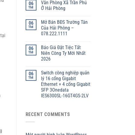
hu
Văn Phòng Xã Trần Phú
06
Th8
Ở Hải Phòng
Mở Bán BĐS Trường Tân
06
Th8
Của Hải Phòng –
078.222.1111
tại
Báo Giá Đặt Tiệc Tất
06
Th8
Niên Công Ty Mới Nhất
2026
Switch công nghiệp quản
06
Th8
lý 16 cổng Gigabit
Ethernet + 4 cổng Gigabit
SFP 3Onedata
n
IES6300SL-16GT4GS-2LV
RECENT COMMENTS
ng
Một người bình luận WordPress