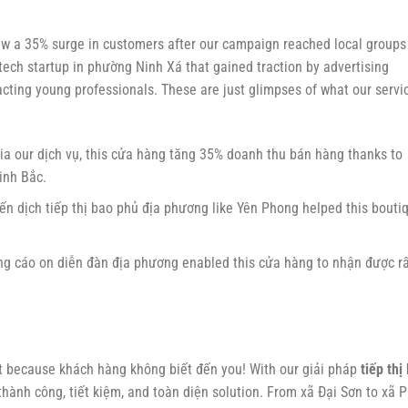
aw a 35% surge in customers after our campaign reached local groups
ech startup in phường Ninh Xá that gained traction by advertising
ting young professionals. These are just glimpses of what our servi
gia our dịch vụ, this cửa hàng tăng 35% doanh thu bán hàng thanks to
inh Bắc.
iến dịch tiếp thị bao phủ địa phương like Yên Phong helped this bouti
ng cáo on diễn đàn địa phương enabled this cửa hàng to nhận được r
ust because khách hàng không biết đến you! With our giải pháp
tiếp thị
 thành công, tiết kiệm, and toàn diện solution. From xã Đại Sơn to xã 