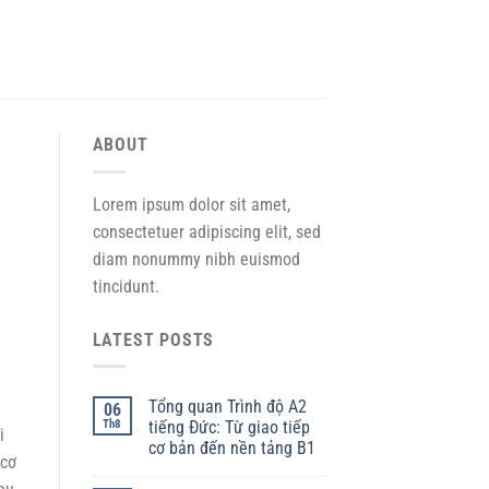
ABOUT
Lorem ipsum dolor sit amet,
consectetuer adipiscing elit, sed
diam nonummy nibh euismod
tincidunt.
LATEST POSTS
Tổng quan Trình độ A2
06
Th8
tiếng Đức: Từ giao tiếp
i
cơ bản đến nền tảng B1
 cơ