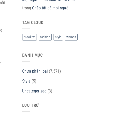
mỗi
trong
Chào tất cả mọi người!
TAG CLOUD
ng
brooklyn
fashion
style
women
DANH MỤC
ở
Chưa phân loại
(7.571)
Style
(5)
Uncategorized
(3)
LƯU TRỮ