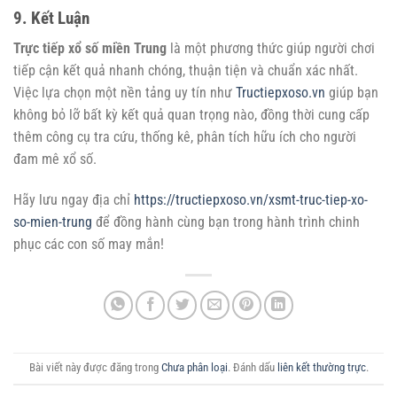
9. Kết Luận
Trực tiếp xổ số miền Trung
là một phương thức giúp người chơi
tiếp cận kết quả nhanh chóng, thuận tiện và chuẩn xác nhất.
Việc lựa chọn một nền tảng uy tín như
Tructiepxoso.vn
giúp bạn
không bỏ lỡ bất kỳ kết quả quan trọng nào, đồng thời cung cấp
thêm công cụ tra cứu, thống kê, phân tích hữu ích cho người
đam mê xổ số.
Hãy lưu ngay địa chỉ
https://tructiepxoso.vn/xsmt-truc-tiep-xo-
so-mien-trung
để đồng hành cùng bạn trong hành trình chinh
phục các con số may mắn!
Bài viết này được đăng trong
Chưa phân loại
. Đánh dấu
liên kết thường trực
.