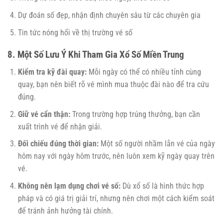
Dự đoán số đẹp, nhận định chuyên sâu từ các chuyên gia
Tin tức nóng hổi về thị trường vé số
8. Một Số Lưu Ý Khi Tham Gia Xổ Số Miền Trung
Kiểm tra kỹ đài quay:
Mỗi ngày có thể có nhiều tỉnh cùng
quay, bạn nên biết rõ vé mình mua thuộc đài nào để tra cứu
đúng.
Giữ vé cẩn thận:
Trong trường hợp trúng thưởng, bạn cần
xuất trình vé để nhận giải.
Đối chiếu đúng thời gian:
Một số người nhầm lẫn vé của ngày
hôm nay với ngày hôm trước, nên luôn xem kỹ ngày quay trên
vé.
Không nên lạm dụng chơi vé số:
Dù xổ số là hình thức hợp
pháp và có giá trị giải trí, nhưng nên chơi một cách kiểm soát
để tránh ảnh hưởng tài chính.