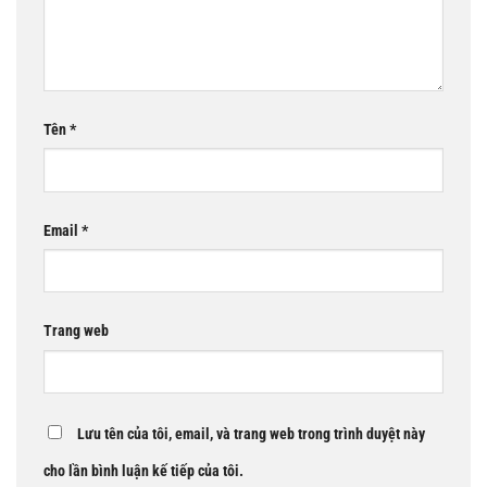
Tên
*
Email
*
Trang web
Lưu tên của tôi, email, và trang web trong trình duyệt này
cho lần bình luận kế tiếp của tôi.