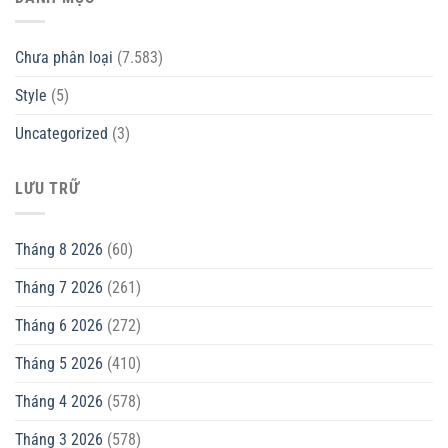
Chưa phân loại
(7.583)
Style
(5)
Uncategorized
(3)
LƯU TRỮ
Tháng 8 2026
(60)
Tháng 7 2026
(261)
Tháng 6 2026
(272)
Tháng 5 2026
(410)
Tháng 4 2026
(578)
Tháng 3 2026
(578)