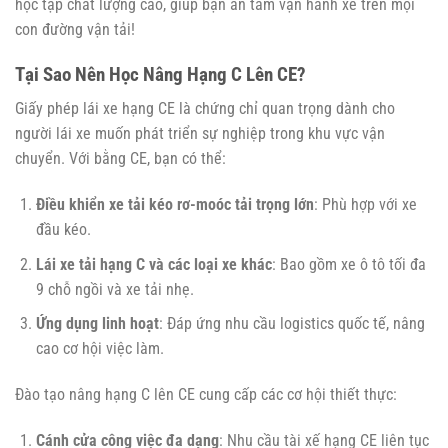
học tập chất lượng cao, giúp bạn an tâm vận hành xe trên mọi
con đường vận tải!
Tại Sao Nên Học Nâng Hạng C Lên CE?
Giấy phép lái xe hạng CE là chứng chỉ quan trọng dành cho
người lái xe muốn phát triển sự nghiệp trong khu vực vận
chuyển. Với bằng CE, bạn có thể:
Điều khiển xe tải kéo rơ-moóc tải trọng lớn
: Phù hợp với xe
đầu kéo.
Lái xe tải hạng C và các loại xe khác
: Bao gồm xe ô tô tối đa
9 chỗ ngồi và xe tải nhẹ.
Ứng dụng linh hoạt
: Đáp ứng nhu cầu logistics quốc tế, nâng
cao cơ hội việc làm.
Đào tạo nâng hạng C lên CE cung cấp các cơ hội thiết thực:
Cánh cửa công việc đa dạng
: Nhu cầu tài xế hạng CE liên tục