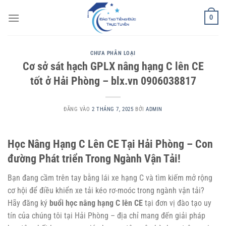
Bỏ
0
qua
nội
dung
CHƯA PHÂN LOẠI
Cơ sở sát hạch GPLX nâng hạng C lên CE
tốt ở Hải Phòng – blx.vn 0906038817
ĐĂNG VÀO
2 THÁNG 7, 2025
BỞI
ADMIN
Học Nâng Hạng C Lên CE Tại Hải Phòng – Con
đường Phát triển Trong Ngành Vận Tải!
Bạn đang cầm trên tay bằng lái xe hạng C và tìm kiếm mở rộng
cơ hội để điều khiển xe tải kéo rơ-moóc trong ngành vận tải?
Hãy đăng ký
buổi học nâng hạng C lên CE
tại đơn vị đào tạo uy
tín của chúng tôi tại Hải Phòng – địa chỉ mang đến giải pháp