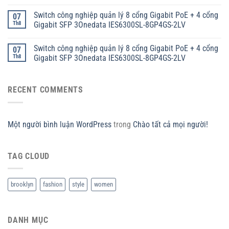
Switch công nghiệp quản lý 8 cổng Gigabit PoE + 4 cổng
07
Th8
Gigabit SFP 3Onedata IES6300SL-8GP4GS-2LV
Switch công nghiệp quản lý 8 cổng Gigabit PoE + 4 cổng
07
Th8
Gigabit SFP 3Onedata IES6300SL-8GP4GS-2LV
RECENT COMMENTS
Một người bình luận WordPress
trong
Chào tất cả mọi người!
TAG CLOUD
brooklyn
fashion
style
women
DANH MỤC