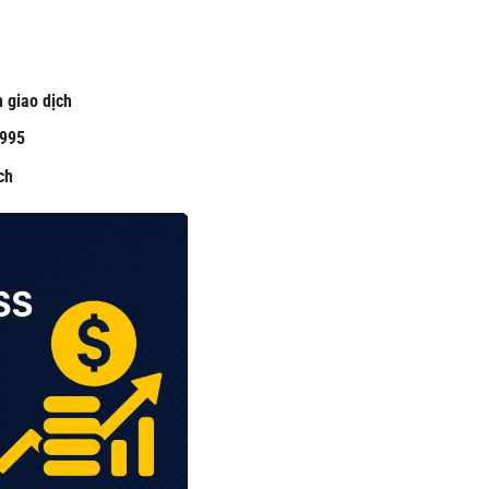
 giao dịch
8995
ch