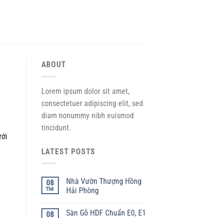
ABOUT
Lorem ipsum dolor sit amet,
consectetuer adipiscing elit, sed
diam nonummy nibh euismod
tincidunt.
ưới
LATEST POSTS
Nhà Vườn Thượng Hồng
08
Th8
Hải Phòng
Sàn Gỗ HDF Chuẩn E0, E1
08