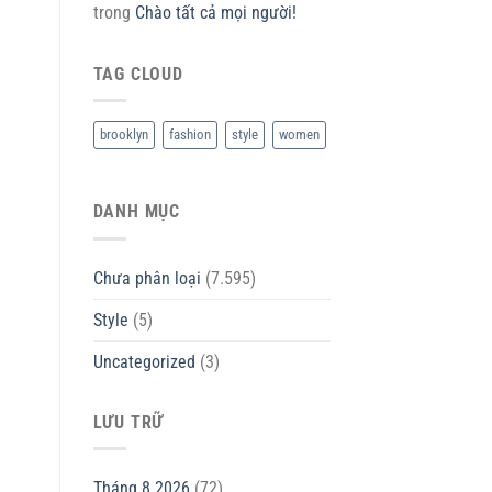
trong
Chào tất cả mọi người!
TAG CLOUD
brooklyn
fashion
style
women
DANH MỤC
Chưa phân loại
(7.595)
Style
(5)
Uncategorized
(3)
LƯU TRỮ
Tháng 8 2026
(72)