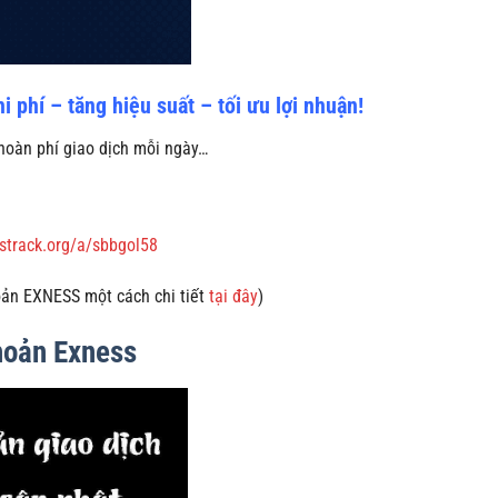
phí – tăng hiệu suất – tối ưu lợi nhuận!
hoàn phí giao dịch mỗi ngày…
sstrack.org/a/sbbgol58
oản EXNESS một cách chi tiết
tại đây
)
khoản Exness