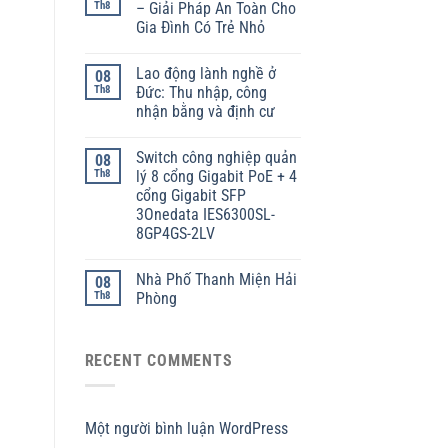
Th8
– Giải Pháp An Toàn Cho
Gia Đình Có Trẻ Nhỏ
Lao động lành nghề ở
08
Th8
Đức: Thu nhập, công
nhận bằng và định cư
Switch công nghiệp quản
08
Th8
lý 8 cổng Gigabit PoE + 4
cổng Gigabit SFP
3Onedata IES6300SL-
8GP4GS-2LV
Nhà Phố Thanh Miện Hải
08
Th8
Phòng
RECENT COMMENTS
Một người bình luận WordPress