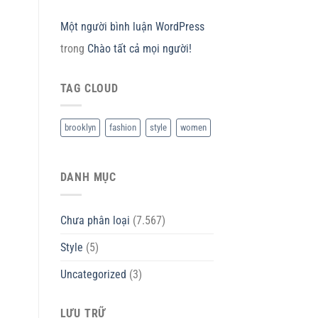
Một người bình luận WordPress
trong
Chào tất cả mọi người!
TAG CLOUD
brooklyn
fashion
style
women
DANH MỤC
Chưa phân loại
(7.567)
Style
(5)
Uncategorized
(3)
LƯU TRỮ