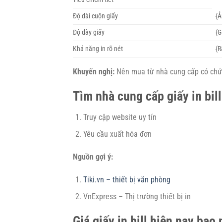
Độ dài cuộn giấy
{Ả
Độ dày giấy
{G
Khả năng in rõ nét
{R
Khuyến nghị:
Nên mua từ nhà cung cấp có chứn
Tìm nhà cung cấp giấy in bil
Truy cập website uy tín
Yêu cầu xuất hóa đơn
Nguồn gợi ý:
Tiki.vn – thiết bị văn phòng
VnExpress – Thị trường thiết bị in
Giá giấy in bill hiện nay bao