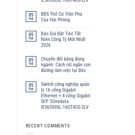
IES6300SL-16GT4GS-2LV
BĐS Thổ Cư Trần Phú
05
Th8
Của Hải Phòng
Báo Giá Đặt Tiệc Tất
05
Th8
Niên Công Ty Mới Nhất
2026
Chuyển đổi bằng đúng
05
Th8
ngành: Cách rút ngắn con
đường làm việc tại Đức
Switch công nghiệp quản
05
Th8
lý 16 cổng Gigabit
Ethernet + 4 cổng Gigabit
SFP 3Onedata
IES6300SL-16GT4GS-2LV
RECENT COMMENTS