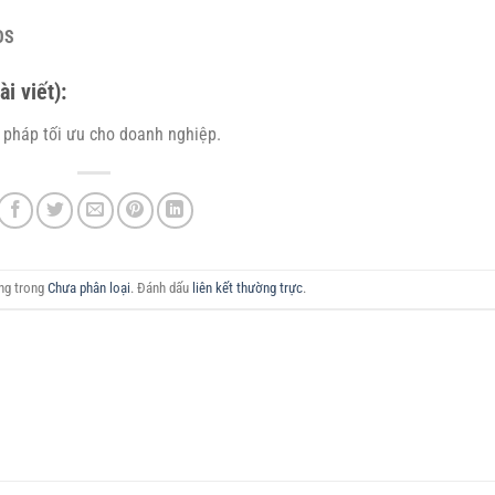
OS
i viết):
ải pháp tối ưu cho doanh nghiệp.
ăng trong
Chưa phân loại
. Đánh dấu
liên kết thường trực
.