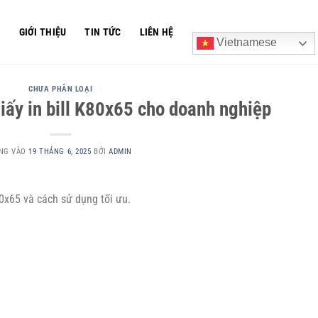
Ủ
GIỚI THIỆU
TIN TỨC
LIÊN HỆ
Vietnamese
CHƯA PHÂN LOẠI
iấy in bill K80x65 cho doanh nghiệp
NG VÀO
19 THÁNG 6, 2025
BỞI
ADMIN
80x65 và cách sử dụng tối ưu.