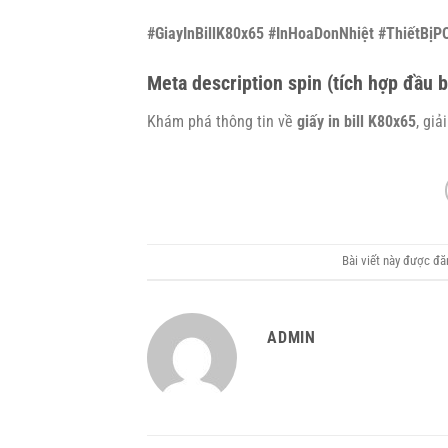
#GiayInBillK80x65 #InHoaDonNhiệt #ThiếtBịP
Meta description spin (tích hợp đầu bà
Khám phá thông tin về
giấy in bill K80x65
, gi
Bài viết này được đ
ADMIN