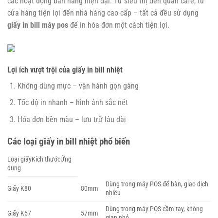
các hoạt động bán hàng hiện đại. Từ siêu thị đến quán café, từ
cửa hàng tiện lợi đến nhà hàng cao cấp – tất cả đều sử dụng
giấy in bill máy pos
để in hóa đơn một cách tiện lợi.
Lợi ích vượt trội của giấy in bill nhiệt
Không dùng mực – vận hành gọn gàng
Tốc độ in nhanh – hình ảnh sắc nét
Hóa đơn bền màu – lưu trữ lâu dài
Các loại giấy in bill nhiệt phổ biến
Loại giấyKích thướcỨng
dụng
Dùng trong máy POS để bàn, giao dịch
Giấy K80
80mm
nhiều
Dùng trong máy POS cầm tay, không
Giấy K57
57mm
gian nhỏ