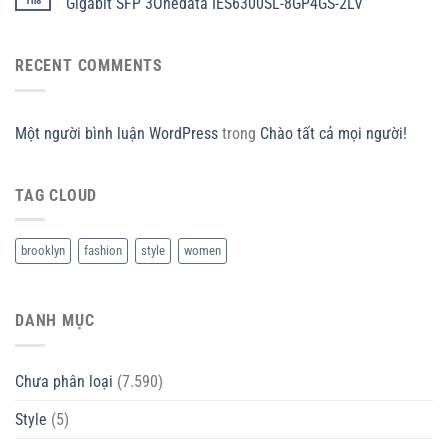
Th8
Gigabit SFP 3Onedata IES6300SL-8GP4GS-2LV
RECENT COMMENTS
Một người bình luận WordPress
trong
Chào tất cả mọi người!
TAG CLOUD
brooklyn
fashion
style
women
DANH MỤC
Chưa phân loại
(7.590)
Style
(5)