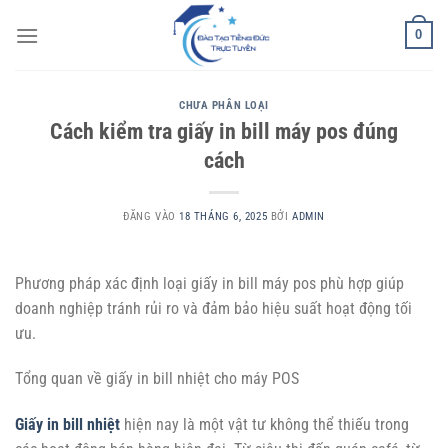
Bỏ
0
qua
nội
dung
CHƯA PHÂN LOẠI
Cách kiểm tra giấy in bill máy pos đúng
cách
ĐĂNG VÀO
18 THÁNG 6, 2025
BỞI
ADMIN
Phương pháp xác định loại giấy in bill máy pos phù hợp giúp
doanh nghiệp tránh rủi ro và đảm bảo hiệu suất hoạt động tối
ưu.
Tổng quan về giấy in bill nhiệt cho máy POS
Giấy in bill nhiệt
hiện nay là một vật tư không thể thiếu trong