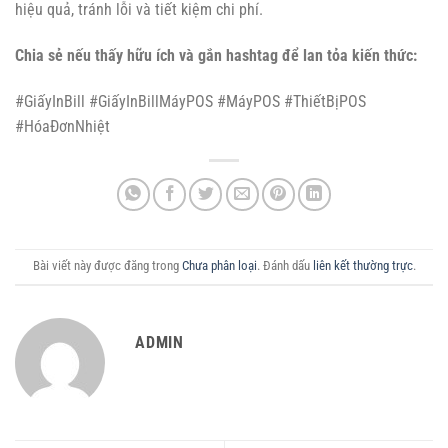
hiệu quả, tránh lỗi và tiết kiệm chi phí.
Chia sẻ nếu thấy hữu ích và gắn hashtag để lan tỏa kiến thức:
#GiấyInBill #GiấyInBillMáyPOS #MáyPOS #ThiếtBịPOS
#HóaĐơnNhiệt
Bài viết này được đăng trong
Chưa phân loại
. Đánh dấu
liên kết thường trực
.
ADMIN