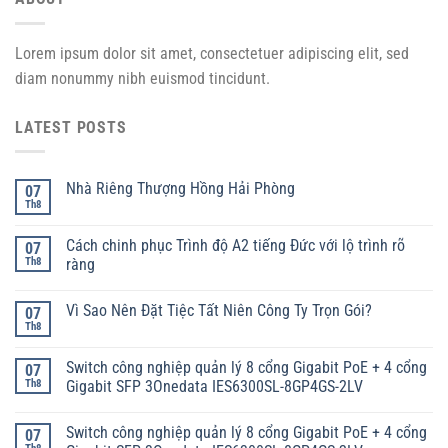
Lorem ipsum dolor sit amet, consectetuer adipiscing elit, sed
diam nonummy nibh euismod tincidunt.
LATEST POSTS
Nhà Riêng Thượng Hồng Hải Phòng
07
Th8
Cách chinh phục Trình độ A2 tiếng Đức với lộ trình rõ
07
Th8
ràng
Vì Sao Nên Đặt Tiệc Tất Niên Công Ty Trọn Gói?
07
Th8
Switch công nghiệp quản lý 8 cổng Gigabit PoE + 4 cổng
07
Th8
Gigabit SFP 3Onedata IES6300SL-8GP4GS-2LV
Switch công nghiệp quản lý 8 cổng Gigabit PoE + 4 cổng
07