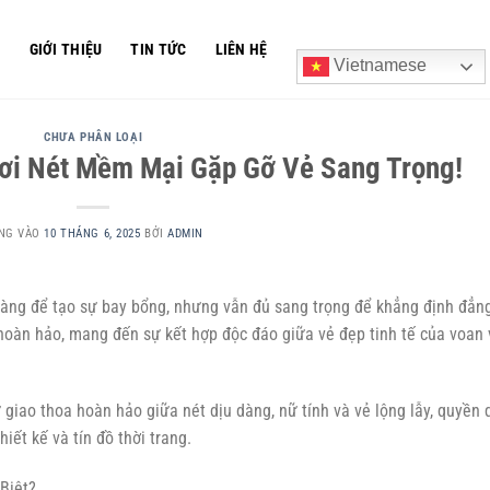
Ủ
GIỚI THIỆU
TIN TỨC
LIÊN HỆ
Vietnamese
CHƯA PHÂN LOẠI
ơi Nét Mềm Mại Gặp Gỡ Vẻ Sang Trọng!
NG VÀO
10 THÁNG 6, 2025
BỞI
ADMIN
hàng để tạo sự bay bổng, nhưng vẫn đủ sang trọng để khẳng định đẳn
hoàn hảo, mang đến sự kết hợp độc đáo giữa vẻ đẹp tinh tế của voan 
 giao thoa hoàn hảo giữa nét dịu dàng, nữ tính và vẻ lộng lẫy, quyền 
ết kế và tín đồ thời trang.
Biệt?