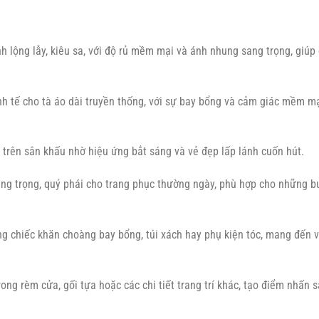
 lộng lẫy, kiêu sa, với độ rủ mềm mại và ánh nhung sang trọng, giúp
nh tế cho tà áo dài truyền thống, với sự bay bổng và cảm giác mềm m
t trên sân khấu nhờ hiệu ứng bắt sáng và vẻ đẹp lấp lánh cuốn hút.
g trọng, quý phái cho trang phục thường ngày, phù hợp cho những b
 chiếc khăn choàng bay bổng, túi xách hay phụ kiện tóc, mang đến 
ong rèm cửa, gối tựa hoặc các chi tiết trang trí khác, tạo điểm nhấn 