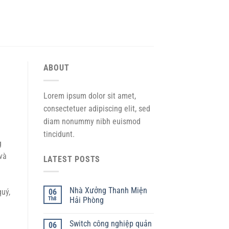
ABOUT
Lorem ipsum dolor sit amet,
consectetuer adipiscing elit, sed
diam nonummy nibh euismod
tincidunt.
g
và
LATEST POSTS
Nhà Xưởng Thanh Miện
06
quý,
Th8
Hải Phòng
Switch công nghiệp quản
06