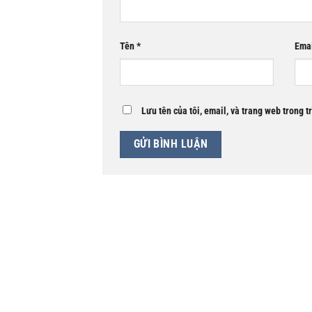
Tên
*
Ema
Lưu tên của tôi, email, và trang web trong t