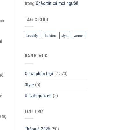
trong
Chào tất cả mọi người!
TAG CLOUD
 cô
brooklyn
fashion
style
women
ại
DANH MỤC
Chưa phân loại
(7.573)
uổi
Style
(5)
Uncategorized
(3)
vẻ
LƯU TRỮ
sang
Tháng 8 2026
(50)