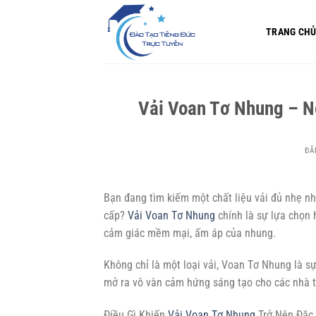
Bỏ
qua
TRANG CH
nội
dung
Vải Voan Tơ Nhung – N
ĐĂ
Bạn đang tìm kiếm một chất liệu vải đủ nhẹ n
cấp?
Vải Voan Tơ Nhung
chính là sự lựa chọn 
cảm giác mềm mại, ấm áp của nhung.
Không chỉ là một loại vải, Voan Tơ Nhung là sự
mở ra vô vàn cảm hứng sáng tạo cho các nhà thi
Điều Gì Khiến
Vải Voan Tơ Nhung
Trở Nên Đặc 