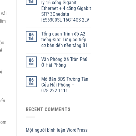
Th8
lý 16 cổng Gigabit
Ethernet + 4 cổng Gigabit
 vải
SFP 3Onedata
IES6300SL-16GT4GS-2LV
mềm
Tổng quan Trình độ A2
06
Th8
tiếng Đức: Từ giao tiếp
ộc
cơ bản đến nền tảng B1
vẻ
Văn Phòng Xã Trần Phú
06
Th8
Ở Hải Phòng
bí
Mở Bán BĐS Trường Tân
06
Th8
Của Hải Phòng –
078.222.1111
yến
RECENT COMMENTS
hom
Một người bình luận WordPress