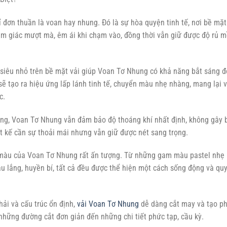
đơn thuần là voan hay nhung. Đó là sự hòa quyện tinh tế, nơi bề mặt
ảm giác mượt mà, êm ái khi chạm vào, đồng thời vẫn giữ được độ rủ 
siêu nhỏ trên bề mặt vải giúp Voan Tơ Nhung có khả năng bắt sáng đ
sẽ tạo ra hiệu ứng lấp lánh tinh tế, chuyển màu nhẹ nhàng, mang lại 
c.
ng, Voan Tơ Nhung vẫn đảm bảo độ thoáng khí nhất định, không gây 
t kế cần sự thoải mái nhưng vẫn giữ được nét sang trọng.
màu của Voan Tơ Nhung rất ấn tượng. Từ những gam màu pastel nhẹ
u lắng, huyền bí, tất cả đều được thể hiện một cách sống động và qu
ải và cấu trúc ổn định,
vải Voan Tơ Nhung
dễ dàng cắt may và tạo p
những đường cắt đơn giản đến những chi tiết phức tạp, cầu kỳ.