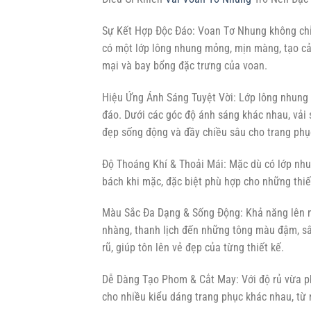
Sự Kết Hợp Độc Đáo: Voan Tơ Nhung không chỉ 
có một lớp lông nhung mỏng, mịn màng, tạo c
mại và bay bổng đặc trưng của voan.
Hiệu Ứng Ánh Sáng Tuyệt Vời: Lớp lông nhung 
đáo. Dưới các góc độ ánh sáng khác nhau, vải 
đẹp sống động và đầy chiều sâu cho trang phụ
Độ Thoáng Khí & Thoải Mái: Mặc dù có lớp nhu
bách khi mặc, đặc biệt phù hợp cho những thiế
Màu Sắc Đa Dạng & Sống Động: Khả năng lên 
nhàng, thanh lịch đến những tông màu đậm, sâ
rũ, giúp tôn lên vẻ đẹp của từng thiết kế.
Dễ Dàng Tạo Phom & Cắt May: Với độ rủ vừa ph
cho nhiều kiểu dáng trang phục khác nhau, từ 