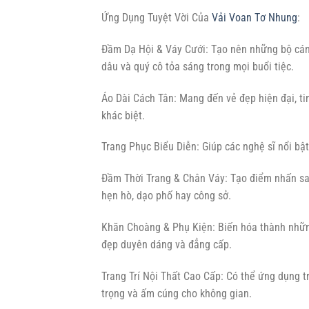
Ứng Dụng Tuyệt Vời Của
Vải Voan Tơ Nhung
:
Đầm Dạ Hội & Váy Cưới: Tạo nên những bộ cánh
dâu và quý cô tỏa sáng trong mọi buổi tiệc.
Áo Dài Cách Tân: Mang đến vẻ đẹp hiện đại, ti
khác biệt.
Trang Phục Biểu Diễn: Giúp các nghệ sĩ nổi bậ
Đầm Thời Trang & Chân Váy: Tạo điểm nhấn san
hẹn hò, dạo phố hay công sở.
Khăn Choàng & Phụ Kiện: Biến hóa thành những
đẹp duyên dáng và đẳng cấp.
Trang Trí Nội Thất Cao Cấp: Có thể ứng dụng tr
trọng và ấm cúng cho không gian.