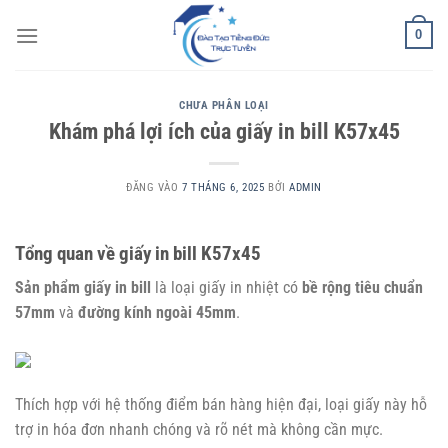
Bỏ
0
qua
nội
dung
CHƯA PHÂN LOẠI
Khám phá lợi ích của giấy in bill K57x45
ĐĂNG VÀO
7 THÁNG 6, 2025
BỞI
ADMIN
Tổng quan về giấy in bill K57x45
Sản phẩm giấy in bill
là loại giấy in nhiệt có
bề rộng tiêu chuẩn
57mm
và
đường kính ngoài 45mm
.
Thích hợp với hệ thống điểm bán hàng hiện đại, loại giấy này hỗ
trợ in hóa đơn nhanh chóng và rõ nét mà không cần mực.