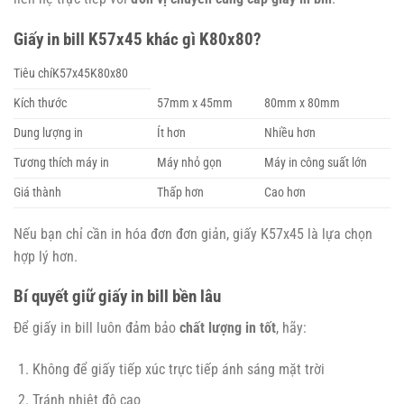
Giấy in bill K57x45 khác gì K80x80?
Tiêu chíK57x45K80x80
Kích thước
57mm x 45mm
80mm x 80mm
Dung lượng in
Ít hơn
Nhiều hơn
Tương thích máy in
Máy nhỏ gọn
Máy in công suất lớn
Giá thành
Thấp hơn
Cao hơn
Nếu bạn chỉ cần in hóa đơn đơn giản, giấy K57x45 là lựa chọn
hợp lý hơn.
Bí quyết giữ giấy in bill bền lâu
Để giấy in bill luôn đảm bảo
chất lượng in tốt
, hãy:
Không để giấy tiếp xúc trực tiếp ánh sáng mặt trời
Tránh nhiệt độ cao