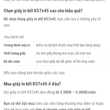
Chọn giấy in bill K57x45 sao cho hiệu quả?
Để chọn đúng giấy in bill K57x45
, bạn cần lưu ý những yếu tố
sau:
Tiêu chíChi tiết
Tương thích máy in
Kiểm tra kỹ kích thước máy POS bạn đang dùng
Chất lượng giấy
Ưu tiên giấy không lem mực, bề mặt mịn
Độ dài cuộn
Lựa chọn giấy dài để giảm số lần thay cuộn
Nếu bạn đang băn khoăn giữa các loại.
Mua giấy in bill K57x45 ở đâu?
Giá giấy in bill K57x45 dao động
từ 2.000đ – 6.000đ/cuộn
.
Bạn có thể đặt mua
trên các nền tảng thương mại điện tử hoặc
liên hệ trực tiếp với
đơn vị chuyên cung cấp giấy in bill
.