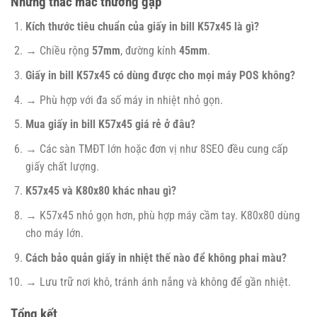
Những thắc mắc thường gặp
Kích thước tiêu chuẩn của giấy in bill K57x45 là gì?
→ Chiều rộng
57mm
, đường kính
45mm
.
Giấy in bill K57x45 có dùng được cho mọi máy POS không?
→ Phù hợp với đa số máy in nhiệt nhỏ gọn.
Mua giấy in bill K57x45 giá rẻ ở đâu?
→ Các sàn TMĐT lớn hoặc đơn vị như 8SEO đều cung cấp
giấy chất lượng.
K57x45 và K80x80 khác nhau gì?
→ K57x45 nhỏ gọn hơn, phù hợp máy cầm tay. K80x80 dùng
cho máy lớn.
Cách bảo quản giấy in nhiệt thế nào để không phai màu?
→ Lưu trữ nơi khô, tránh ánh nắng và không để gần nhiệt.
Tổng kết