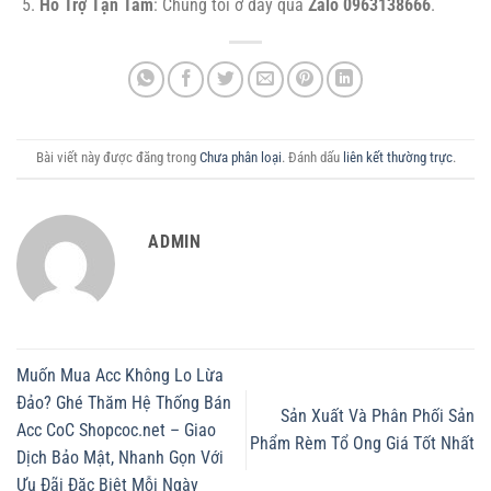
Hỗ Trợ Tận Tâm
: Chúng tôi ở đây qua
Zalo 0963138666
.
Bài viết này được đăng trong
Chưa phân loại
. Đánh dấu
liên kết thường trực
.
ADMIN
Muốn Mua Acc Không Lo Lừa
Đảo? Ghé Thăm Hệ Thống Bán
Sản Xuất Và Phân Phối Sản
Acc CoC Shopcoc.net – Giao
Phẩm Rèm Tổ Ong Giá Tốt Nhất
Dịch Bảo Mật, Nhanh Gọn Với
Ưu Đãi Đặc Biệt Mỗi Ngày