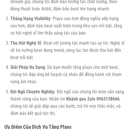
stream giả, chúng tôi đảm bảo tương tác chất lượng, theo
đúng thuật toán Airbit, đảm bảo beat lên hạng nhanh.
Thăng Hạng Visibility
: Plays cao hơn đồng nghĩa xếp hạng
cao hơn, đảm bảo beat xuất hiện trong khu vực nổi bật, tăng
cơ hội nghệ sĩ tìm thấy sáng tác của bạn.
Thu Hút Nghệ Sĩ
: Beat với tương tác mạnh tạo uy tín. Nghệ sĩ
sẽ tin tưởng beat đang trend, cùng lúc fan được thu hút đến
beat nổi bật.
Giải Pháp Đa Dạng
: Dù bạn muốn tăng plays cho một beat,
chúng tôi đáp ứng kế hoạch cá nhân để đồng hành với tham
vọng âm nhạc.
Đội Ngũ Chuyên Nghiệp
: Đội ngũ của chúng tôi luôn sẵn sàng
thành công của bạn. Nhắn tin
Khánh qua Zalo 0963138666
,
chúng tôi sẽ giải đáp qua các bước, trả lời mọi thắc mắc, và
đảm bảo kết quả tức thì.
Ưu Điểm Của Dịch Vụ Tăng Plays