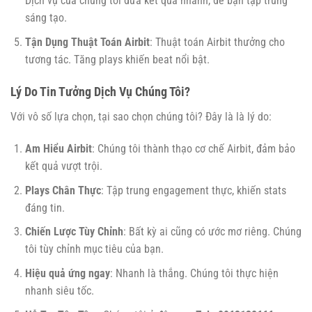
Dịch vụ của chúng tôi đưa kết quả nhanh, để bạn tập trung
sáng tạo.
Tận Dụng Thuật Toán Airbit
: Thuật toán Airbit thưởng cho
tương tác. Tăng plays khiến beat nổi bật.
Lý Do Tin Tưởng Dịch Vụ Chúng Tôi?
Với vô số lựa chọn, tại sao chọn chúng tôi? Đây là là lý do:
Am Hiểu Airbit
: Chúng tôi thành thạo cơ chế Airbit, đảm bảo
kết quả vượt trội.
Plays Chân Thực
: Tập trung engagement thực, khiến stats
đáng tin.
Chiến Lược Tùy Chỉnh
: Bất kỳ ai cũng có ước mơ riêng. Chúng
tôi tùy chỉnh mục tiêu của bạn.
Hiệu quả ứng ngay
: Nhanh là thắng. Chúng tôi thực hiện
nhanh siêu tốc.