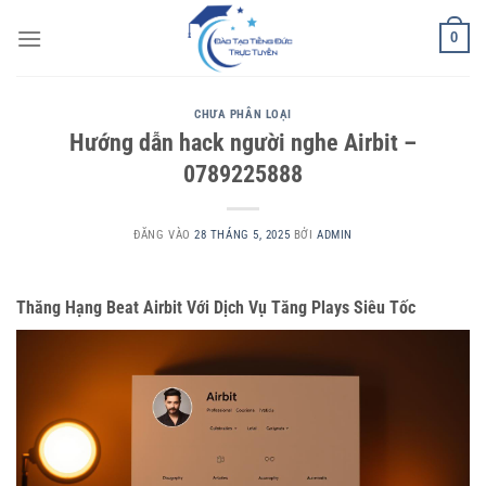
Bỏ
0
qua
nội
dung
CHƯA PHÂN LOẠI
Hướng dẫn hack người nghe Airbit –
0789225888
ĐĂNG VÀO
28 THÁNG 5, 2025
BỞI
ADMIN
Thăng Hạng Beat Airbit Với Dịch Vụ Tăng Plays Siêu Tốc