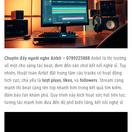
Chuyên đẩy người nghe Airbit – 0789225888
Airbit là thị trường
số một cho sáng tác beat, đem đến sân chơi kết nối nghệ sĩ. Tuy
nhiên, thuật toán Airbit đặt trọng tâm các tracks có hoạt động
tích cực, chủ yếu là
lượt plays
,
likes
, và
followers
. Stream càng
mạnh thì beat càng lên top nhanh hơn trong kết quả tìm kiếm,
đảm bảo fan khám phá. Quy trình này kích hoạt sức hút liên tục:
tương tác mạnh hơn đưa đến độ phổ biến tăng, kết nối nghệ sĩ.