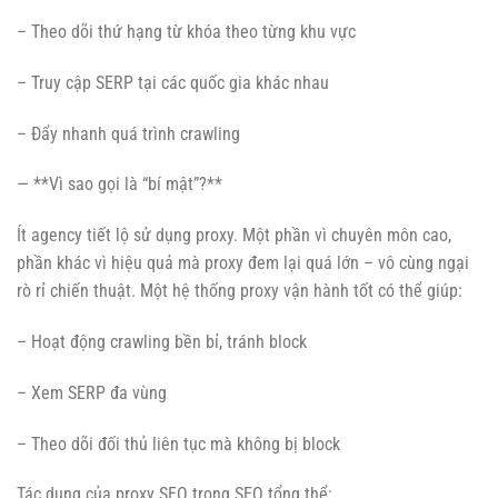
– Theo dõi thứ hạng từ khóa theo từng khu vực
– Truy cập SERP tại các quốc gia khác nhau
– Đẩy nhanh quá trình crawling
— **Vì sao gọi là “bí mật”?**
Ít agency tiết lộ sử dụng proxy. Một phần vì chuyên môn cao,
phần khác vì hiệu quả mà proxy đem lại quá lớn – vô cùng ngại
rò rỉ chiến thuật. Một hệ thống proxy vận hành tốt có thể giúp:
– Hoạt động crawling bền bỉ, tránh block
– Xem SERP đa vùng
– Theo dõi đối thủ liên tục mà không bị block
Tác dụng của proxy SEO trong SEO tổng thể: