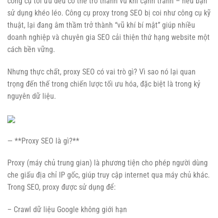
công cụ tối ưu đều có thể trở thành vũ khí cạnh tranh – nếu bạn
sử dụng khéo léo. Công cụ proxy trong SEO bị coi như công cụ kỹ
thuật, lại đang âm thầm trở thành “vũ khí bí mật” giúp nhiều
doanh nghiệp và chuyên gia SEO cải thiện thứ hạng website một
cách bền vững.
Nhưng thực chất, proxy SEO có vai trò gì? Vì sao nó lại quan
trọng đến thế trong chiến lược tối ưu hóa, đặc biệt là trong kỷ
nguyên dữ liệu.
— **Proxy SEO là gì?**
Proxy (máy chủ trung gian) là phương tiện cho phép người dùng
che giấu địa chỉ IP gốc, giúp truy cập internet qua máy chủ khác.
Trong SEO, proxy được sử dụng để:
– Crawl dữ liệu Google không giới hạn