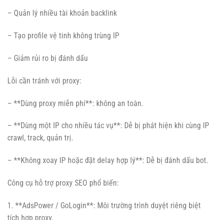
– Quản lý nhiều tài khoản backlink
– Tạo profile vệ tinh không trùng IP
– Giảm rủi ro bị đánh dấu
Lỗi cần tránh với proxy:
– **Dùng proxy miễn phí**: không an toàn.
– **Dùng một IP cho nhiều tác vụ**: Dễ bị phát hiện khi cùng IP
crawl, track, quản trị.
– **Không xoay IP hoặc đặt delay hợp lý**: Dễ bị đánh dấu bot.
Công cụ hỗ trợ proxy SEO phổ biến:
1. **AdsPower / GoLogin**: Môi trường trình duyệt riêng biệt
tích hợp proxy.