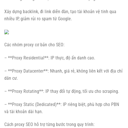
Xây dựng backlink, đi link diễn đàn, tạo tài khoản vệ tinh qua
nhiều IP, giảm rủi ro spam từ Google.
Các nhóm proxy cơ bản cho SEO:
– **Proxy Residential**: IP thực, độ ẩn danh cao.
– **Proxy Datacenter**: Nhanh, giá rẻ, không liên kết với địa chỉ
dân cư.
– **Proxy Rotating**: IP thay đổi tự động, tối ưu cho scraping.
– **Proxy Static (Dedicated)**: IP riêng biệt, phù hợp cho PBN
và tài khoản dài hạn.
Cách proxy SEO hỗ trợ từng bước trong quy trình: