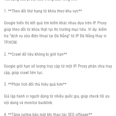
1. **Theo dõi thứ hạng từ khóa theo khu vực**
Google hiển thị kết quả tìm kiếm khác nhau dựa trên IP. Proxy
giúp theo dõi từ khóa thật tại thị trường mục tiêu. Ví dụ: kiểm
tra “dịch vụ sửa điện thoại tại Đà Nẵng” từ IP Đà Nẵng thay vì
TP.HCM.
2. **Crawl dữ liệu không bị giới hạn**
Google giới hạn số lượng truy cập từ một IP. Proxy phân chia truy
cập, giúp crawl liên tục.
3. **Phân tích đối thủ hiệu quả hơn**
Giả lập hành vi người dùng từ nhiều quốc gia, giúp check tối ưu
nội dung và monitor backlink.
4. **Tăng cường bảo mật khi thao tác SEO offpage**