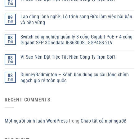
Th8
Lao động lành nghề: Lộ trình sang Đức làm việc bài bản
09
Th8
và bền vững
Switch công nghiệp quản lý 8 cổng Gigabit PoE + 4 cổng
08
Th8
Gigabit SFP 3Onedata IES6300SL-8GP4GS-2LV
Vì Sao Nên Đặt Tiệc Tất Niên Công Ty Trọn Gói?
08
Th8
DunneyBadminton – Kênh bán dụng cụ cầu lông chính
08
Th8
ngạch giá rẻ toàn quốc
RECENT COMMENTS
Một người bình luận WordPress
trong
Chào tất cả mọi người!