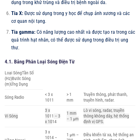
dụng trong khử trùng và điều trị bệnh ngoài da.
Tia X:
Được sử dụng trong y học để chụp ảnh xương và các
cơ quan nội tạng.
Tia gamma:
Có năng lượng cao nhất và được tạo ra trong các
quá trình hạt nhân, có thể được sử dụng trong điều trị ung
thư.
4.1. Bảng Phân Loại Sóng Điện Từ
Loại SóngTần Số
(Hz)Bước Sóng
(m)Ứng Dụng
< 3 x
> 1
Truyền thông, phát thanh,
Sóng Radio
10
11
mm
truyền hình, radar.
3 x
Lò vi sóng, radar, truyền
1 mm
Vi Sóng
10
11
– 3
thông không dây, hệ thống
– 1 µm
x 10
14
định vị GPS.
3 x
1 µm –
Điều khiển từ xa, hệ thống an
10
14
–