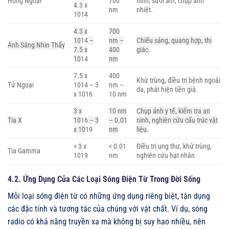
Hồng Ngoại
700
ninh, sưởi ấm, chụp ảnh
4.3 x
nm
nhiệt.
10
14
4.3 x
700
10
14
–
nm –
Chiếu sáng, quang hợp, thị
Ánh Sáng Nhìn Thấy
7.5 x
400
giác.
10
14
nm
7.5 x
400
Khử trùng, điều trị bệnh ngoài
Tử Ngoại
10
14
– 3
nm –
da, phát hiện tiền giả.
x 10
16
10 nm
3 x
10 nm
Chụp ảnh y tế, kiểm tra an
Tia X
10
16
– 3
– 0.01
ninh, nghiên cứu cấu trúc vật
x 10
19
nm
liệu.
> 3 x
< 0.01
Điều trị ung thư, khử trùng,
Tia Gamma
10
19
nm
nghiên cứu hạt nhân.
4.2. Ứng Dụng Của Các Loại Sóng Điện Từ Trong Đời Sống
Mỗi loại sóng điện từ có những ứng dụng riêng biệt, tận dụng
các đặc tính và tương tác của chúng với vật chất. Ví dụ, sóng
radio có khả năng truyền xa mà không bị suy hao nhiều, nên