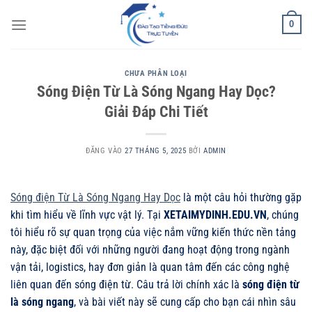
Bỏ
0
qua
nội
dung
CHƯA PHÂN LOẠI
Sóng Điện Từ Là Sóng Ngang Hay Dọc?
Giải Đáp Chi Tiết
ĐĂNG VÀO
27 THÁNG 5, 2025
BỞI
ADMIN
Sóng điện Từ Là Sóng Ngang Hay Dọc
là một câu hỏi thường gặp
khi tìm hiểu về lĩnh vực vật lý. Tại
XETAIMYDINH.EDU.VN
, chúng
tôi hiểu rõ sự quan trọng của việc nắm vững kiến thức nền tảng
này, đặc biệt đối với những người đang hoạt động trong ngành
vận tải, logistics, hay đơn giản là quan tâm đến các công nghệ
liên quan đến sóng điện từ. Câu trả lời chính xác là
sóng điện từ
là sóng ngang
, và bài viết này sẽ cung cấp cho bạn cái nhìn sâu