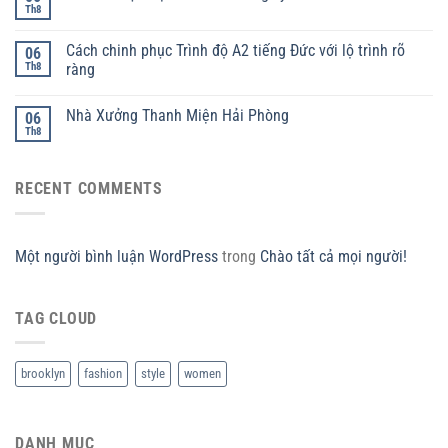
Th8
Cách chinh phục Trình độ A2 tiếng Đức với lộ trình rõ
06
Th8
ràng
Nhà Xưởng Thanh Miện Hải Phòng
06
Th8
RECENT COMMENTS
Một người bình luận WordPress
trong
Chào tất cả mọi người!
TAG CLOUD
brooklyn
fashion
style
women
DANH MỤC