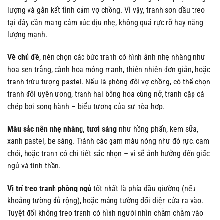
lượng và gắn kết tình cảm vợ chồng. Vì vậy, tranh sơn dầu treo
tại đây cần mang cảm xúc dịu nhẹ, không quá rực rỡ hay năng
lượng mạnh.
Về chủ đề
, nên chọn các bức tranh có hình ảnh nhẹ nhàng như
hoa sen trắng, cành hoa mỏng manh, thiên nhiên đơn giản, hoặc
tranh trừu tượng pastel. Nếu là phòng đôi vợ chồng, có thể chọn
tranh đôi uyên ương, tranh hai bông hoa cùng nở, tranh cặp cá
chép bơi song hành – biểu tượng của sự hòa hợp.
Màu sắc nên nhẹ nhàng, tươi sáng
như hồng phấn, kem sữa,
xanh pastel, be sáng. Tránh các gam màu nóng như đỏ rực, cam
chói, hoặc tranh có chi tiết sắc nhọn – vì sẽ ảnh hưởng đến giấc
ngủ và tinh thần.
Vị trí treo tranh phòng ngủ
tốt nhất là phía đầu giường (nếu
khoảng tường đủ rộng), hoặc mảng tường đối diện cửa ra vào.
Tuyệt đối không treo tranh có hình người nhìn chằm chằm vào