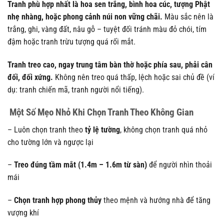
Tranh phù hợp nhất là hoa sen trắng, bình hoa cúc, tượng Phật
nhẹ nhàng, hoặc phong cảnh núi non vững chãi.
Màu sắc nên là
trắng, ghi, vàng đất, nâu gỗ – tuyệt đối tránh màu đỏ chói, tím
đậm hoặc tranh trừu tượng quá rối mắt.
Tranh treo cao, ngay trung tâm bàn thờ hoặc phía sau, phải cân
đối, đối xứng.
Không nên treo quá thấp, lệch hoặc sai chủ đề (ví
dụ: tranh chiến mã, tranh người nổi tiếng).
Một Số Mẹo Nhỏ Khi Chọn Tranh Theo Không Gian
– Luôn chọn tranh theo
tỷ lệ tường
, không chọn tranh quá nhỏ
cho tường lớn và ngược lại
–
Treo đúng tầm mắt (1.4m – 1.6m từ sàn)
để người nhìn thoải
mái
–
Chọn tranh hợp phong thủy
theo mệnh và hướng nhà để tăng
vượng khí