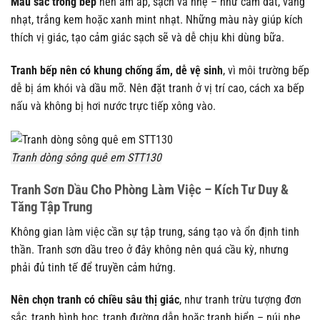
Màu sắc trong bếp
nên ấm áp, sạch và nhẹ – như cam đất, vàng
nhạt, trắng kem hoặc xanh mint nhạt. Những màu này giúp kích
thích vị giác, tạo cảm giác sạch sẽ và dễ chịu khi dùng bữa.
Tranh bếp nên có khung chống ẩm, dễ vệ sinh
, vì môi trường bếp
dễ bị ám khói và dầu mỡ. Nên đặt tranh ở vị trí cao, cách xa bếp
nấu và không bị hơi nước trực tiếp xông vào.
Tranh dòng sông quê em STT130
Tranh Sơn Dầu Cho Phòng Làm Việc – Kích Tư Duy &
Tăng Tập Trung
Không gian làm việc cần sự tập trung, sáng tạo và ổn định tinh
thần. Tranh sơn dầu treo ở đây không nên quá cầu kỳ, nhưng
phải đủ tinh tế để truyền cảm hứng.
Nên chọn tranh có chiều sâu thị giác
, như tranh trừu tượng đơn
sắc, tranh hình học, tranh đường dẫn hoặc tranh biển – núi nhẹ