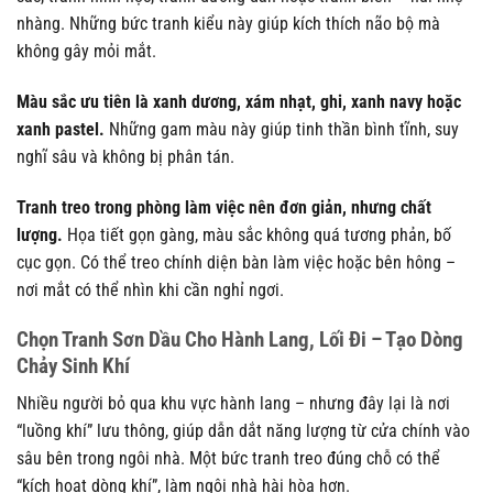
nhàng. Những bức tranh kiểu này giúp kích thích não bộ mà
không gây mỏi mắt.
Màu sắc ưu tiên là xanh dương, xám nhạt, ghi, xanh navy hoặc
xanh pastel.
Những gam màu này giúp tinh thần bình tĩnh, suy
nghĩ sâu và không bị phân tán.
Tranh treo trong phòng làm việc nên đơn giản, nhưng chất
lượng.
Họa tiết gọn gàng, màu sắc không quá tương phản, bố
cục gọn. Có thể treo chính diện bàn làm việc hoặc bên hông –
nơi mắt có thể nhìn khi cần nghỉ ngơi.
Chọn Tranh Sơn Dầu Cho Hành Lang, Lối Đi – Tạo Dòng
Chảy Sinh Khí
Nhiều người bỏ qua khu vực hành lang – nhưng đây lại là nơi
“luồng khí” lưu thông, giúp dẫn dắt năng lượng từ cửa chính vào
sâu bên trong ngôi nhà. Một bức tranh treo đúng chỗ có thể
“kích hoạt dòng khí”, làm ngôi nhà hài hòa hơn.