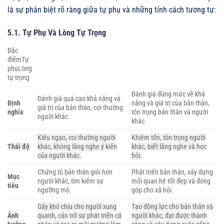
là sự phân biệt rõ ràng giữa tự phụ và những tính cách tương tự:
5.1. Tự Phụ Và Lòng Tự Trọng
Đặc
điểmTự
phụLòng
tự trọng
Đánh giá đúng mức về khả
Đánh giá quá cao khả năng và
Định
năng và giá trị của bản thân,
giá trị của bản thân, coi thường
nghĩa
tôn trọng bản thân và người
người khác.
khác.
Kiêu ngạo, coi thường người
Khiêm tốn, tôn trọng người
Thái độ
khác, không lắng nghe ý kiến
khác, biết lắng nghe và học
của người khác.
hỏi.
Chứng tỏ bản thân giỏi hơn
Phát triển bản thân, xây dựng
Mục
người khác, tìm kiếm sự
mối quan hệ tốt đẹp và đóng
tiêu
ngưỡng mộ.
góp cho xã hội.
Gây khó chịu cho người xung
Tạo động lực cho bản thân và
Ảnh
quanh, cản trở sự phát triển cá
người khác, đạt được thành