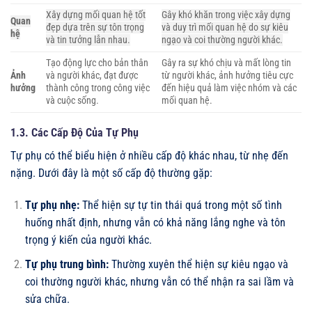
Xây dựng mối quan hệ tốt
Gây khó khăn trong việc xây dựng
Quan
đẹp dựa trên sự tôn trọng
và duy trì mối quan hệ do sự kiêu
hệ
và tin tưởng lẫn nhau.
ngạo và coi thường người khác.
Tạo động lực cho bản thân
Gây ra sự khó chịu và mất lòng tin
Ảnh
và người khác, đạt được
từ người khác, ảnh hưởng tiêu cực
hưởng
thành công trong công việc
đến hiệu quả làm việc nhóm và các
và cuộc sống.
mối quan hệ.
1.3. Các Cấp Độ Của Tự Phụ
Tự phụ có thể biểu hiện ở nhiều cấp độ khác nhau, từ nhẹ đến
nặng. Dưới đây là một số cấp độ thường gặp:
Tự phụ nhẹ:
Thể hiện sự tự tin thái quá trong một số tình
huống nhất định, nhưng vẫn có khả năng lắng nghe và tôn
trọng ý kiến của người khác.
Tự phụ trung bình:
Thường xuyên thể hiện sự kiêu ngạo và
coi thường người khác, nhưng vẫn có thể nhận ra sai lầm và
sửa chữa.