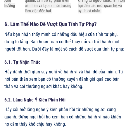
Ảnh
quanh, cản trở sự phát triển
kháng từ người khác, làm tổn
hưởng
cá nhân và tạo ra môi trường
hại đến các mối quan hệ và
làm việc độc hại.
uy tín cá nhân.
6. Làm Thế Nào Để Vượt Qua Tính Tự Phụ?
Nếu bạn nhận thấy mình có những dấu hiệu của tính tự phụ,
đừng lo lắng. Bạn hoàn toàn có thể thay đổi và trở thành một
người tốt hơn. Dưới đây là một số cách để vượt qua tính tự phụ:
6.1. Tự Nhận Thức
Hãy dành thời gian suy nghĩ về hành vi và thái độ của mình. Tự
hỏi bản thân xem bạn có thường xuyên đánh giá quá cao bản
thân và coi thường người khác hay không.
6.2. Lắng Nghe Ý Kiến Phản Hồi
Hãy cởi mở lắng nghe ý kiến phản hồi từ những người xung
quanh. Đừng ngại hỏi họ xem bạn có những hành vi nào khiến
họ cảm thấy khó chịu hay không.