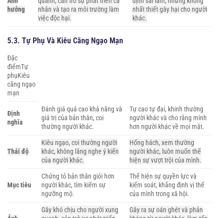
Ảnh
quanh, cản trở sự phát triển cá
định sai lầm, nhưng không
hưởng
nhân và tạo ra môi trường làm
nhất thiết gây hại cho người
việc độc hại.
khác.
5.3. Tự Phụ Và Kiêu Căng Ngạo Mạn
Đặc
điểmTự
phụKiêu
căng ngạo
mạn
Đánh giá quá cao khả năng và
Tự cao tự đại, khinh thường
Định
giá trị của bản thân, coi
người khác và cho rằng mình
nghĩa
thường người khác.
hơn người khác về mọi mặt.
Kiêu ngạo, coi thường người
Hống hách, xem thường
Thái độ
khác, không lắng nghe ý kiến
người khác, luôn muốn thể
của người khác.
hiện sự vượt trội của mình.
Chứng tỏ bản thân giỏi hơn
Thể hiện sự quyền lực và
Mục tiêu
người khác, tìm kiếm sự
kiểm soát, khẳng định vị thế
ngưỡng mộ.
của mình trong xã hội.
Gây khó chịu cho người xung
Gây ra sự oán ghét và phản