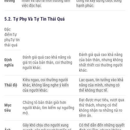
hưởng
nhân và tạo ra môi trường làm
công và xây dựng cuộc sống
việc độc hại.
hạnh phúc.
5.2. Tự Phụ Và Tự Tin Thái Quá
Đặc
điểmTự
phụTự tin
thái quá
Đánh giá quá cao khả năng
Đánh giá quá cao khả năng và
Định
của bản thân, nhưng không
giá trị của bản thân, coi thường
nghĩa
nhất thiết coi thường người
người khác.
khác.
Kiêu ngạo, coi thường người
Lạc quan, tin tưởng vào khả
Thái độ
khác, không lắng nghe ý kiến
năng của mình, nhưng có
của người khác.
thể không thực tế.
Đạt được mục tiêu, vượt qua
Chứng tỏ bản thân giỏi hơn
Mục
thử thách, nhưng có thể
người khác, tìm kiếm sự ngưỡng
tiêu
không nhận ra những rủi ro
mộ.
tiềm ẩn.
Gây khó chịu cho người xung
Có thể dẫn đến những quyết