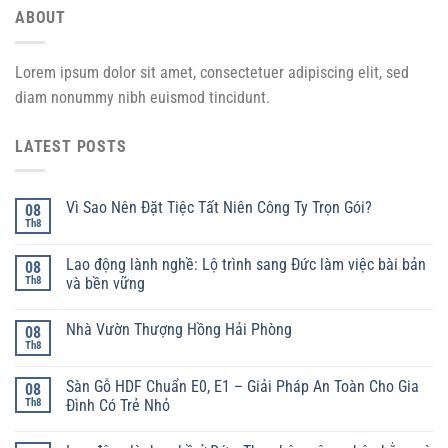
ABOUT
Lorem ipsum dolor sit amet, consectetuer adipiscing elit, sed
diam nonummy nibh euismod tincidunt.
LATEST POSTS
Vì Sao Nên Đặt Tiệc Tất Niên Công Ty Trọn Gói?
08
Th8
Lao động lành nghề: Lộ trình sang Đức làm việc bài bản
08
Th8
và bền vững
Nhà Vườn Thượng Hồng Hải Phòng
08
Th8
Sàn Gỗ HDF Chuẩn E0, E1 – Giải Pháp An Toàn Cho Gia
08
Th8
Đình Có Trẻ Nhỏ