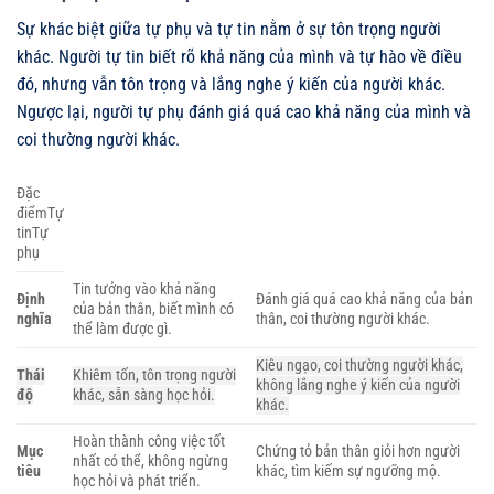
Sự khác biệt giữa tự phụ và tự tin nằm ở sự tôn trọng người
khác. Người tự tin biết rõ khả năng của mình và tự hào về điều
đó, nhưng vẫn tôn trọng và lắng nghe ý kiến của người khác.
Ngược lại, người tự phụ đánh giá quá cao khả năng của mình và
coi thường người khác.
Đặc
điểmTự
tinTự
phụ
Tin tưởng vào khả năng
Định
Đánh giá quá cao khả năng của bản
của bản thân, biết mình có
nghĩa
thân, coi thường người khác.
thể làm được gì.
Kiêu ngạo, coi thường người khác,
Thái
Khiêm tốn, tôn trọng người
không lắng nghe ý kiến của người
độ
khác, sẵn sàng học hỏi.
khác.
Hoàn thành công việc tốt
Mục
Chứng tỏ bản thân giỏi hơn người
nhất có thể, không ngừng
tiêu
khác, tìm kiếm sự ngưỡng mộ.
học hỏi và phát triển.