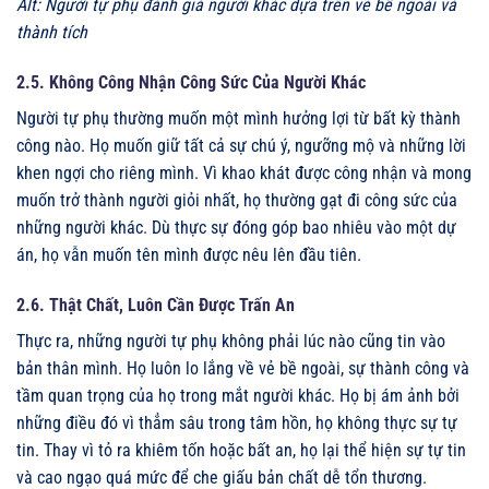
Alt: Người tự phụ đánh giá người khác dựa trên vẻ bề ngoài và
thành tích
2.5. Không Công Nhận Công Sức Của Người Khác
Người tự phụ thường muốn một mình hưởng lợi từ bất kỳ thành
công nào. Họ muốn giữ tất cả sự chú ý, ngưỡng mộ và những lời
khen ngợi cho riêng mình. Vì khao khát được công nhận và mong
muốn trở thành người giỏi nhất, họ thường gạt đi công sức của
những người khác. Dù thực sự đóng góp bao nhiêu vào một dự
án, họ vẫn muốn tên mình được nêu lên đầu tiên.
2.6. Thật Chất, Luôn Cần Được Trấn An
Thực ra, những người tự phụ không phải lúc nào cũng tin vào
bản thân mình. Họ luôn lo lắng về vẻ bề ngoài, sự thành công và
tầm quan trọng của họ trong mắt người khác. Họ bị ám ảnh bởi
những điều đó vì thẳm sâu trong tâm hồn, họ không thực sự tự
tin. Thay vì tỏ ra khiêm tốn hoặc bất an, họ lại thể hiện sự tự tin
và cao ngạo quá mức để che giấu bản chất dễ tổn thương.