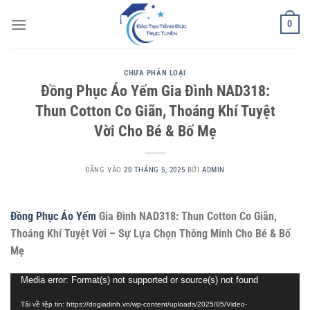
Bỏ
0
qua
nội
dung
CHƯA PHÂN LOẠI
Đồng Phục Áo Yếm Gia Đình NAD318:
Thun Cotton Co Giãn, Thoáng Khí Tuyệt
Vời Cho Bé & Bố Mẹ
ĐĂNG VÀO
20 THÁNG 5, 2025
BỞI
ADMIN
Đồng Phục Áo Yếm
Gia Đình NAD318: Thun Cotton Co Giãn,
Thoáng Khí Tuyệt Vời – Sự Lựa Chọn Thông Minh Cho Bé & Bố
Mẹ
Trình
Media error: Format(s) not supported or source(s) not found
chơi
Tải về tệp tin: https://dogiadinh.vn/wp-content/uploads/2025/05/Video-