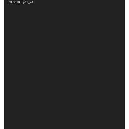
Video
NAD318.mp4?_=1