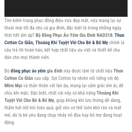
Tìm kiếm trang phục đồng điệu vừa đẹp mắt, vừa mang lại sự
thoải mái tối đa cho cả gia đình, đặc biệt là trong những ngày
thời tiết ấm áp?
Bộ Đồng Phục Áo Yếm Gia Đình NAD318:
Thun
Cotton Co Giãn,
Thoáng Khí Tuyệt Vời Cho Bé & Bố Mẹ
chính là
câu trả lời hoàn hảo, kết hợp chất liệu ưu việt và thiết kế chu
đáo cho mọi thành viên.
Bộ
đồng phục áo yếm
gia đình
này được làm từ chất liệu
Thun
Cotton Co Giãn
cao cấp. Sợi Cotton tự nhiên nổi tiếng với độ
Mềm Mại
và thân thiện với làn da, mang lại cảm giác êm ái, dễ
chịu khi mặc. Đặc biệt, chất vải này có khả năng
Thoáng Khí
Tuyệt Vời Cho Bé & Bố Mẹ
, giúp không khí lưu thông dễ dàng,
thấm hút mồ hôi hiệu quả, giữ cho cơ thể luôn khô ráo và mát
mẻ, dù là bé yêu đang chạy nhảy nô đùa hay bố mẹ đang hoạt
động.