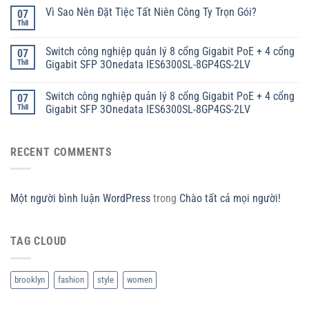
Vì Sao Nên Đặt Tiệc Tất Niên Công Ty Trọn Gói?
07
Th8
Switch công nghiệp quản lý 8 cổng Gigabit PoE + 4 cổng
07
Th8
Gigabit SFP 3Onedata IES6300SL-8GP4GS-2LV
Switch công nghiệp quản lý 8 cổng Gigabit PoE + 4 cổng
07
Th8
Gigabit SFP 3Onedata IES6300SL-8GP4GS-2LV
RECENT COMMENTS
Một người bình luận WordPress
trong
Chào tất cả mọi người!
TAG CLOUD
brooklyn
fashion
style
women