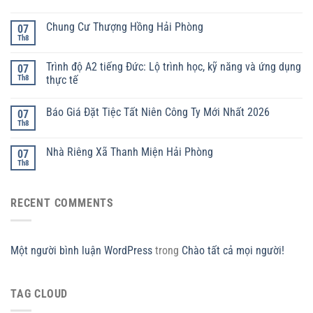
Chung Cư Thượng Hồng Hải Phòng
07
Th8
Trình độ A2 tiếng Đức: Lộ trình học, kỹ năng và ứng dụng
07
Th8
thực tế
Báo Giá Đặt Tiệc Tất Niên Công Ty Mới Nhất 2026
07
Th8
Nhà Riêng Xã Thanh Miện Hải Phòng
07
Th8
RECENT COMMENTS
Một người bình luận WordPress
trong
Chào tất cả mọi người!
TAG CLOUD