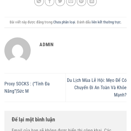
Bài viết này được đăng trong
Chưa phân loại
. Đánh dấu
liên kết thường trực
.
ADMIN
Du Lịch Mùa Lễ Hội: Mẹo Để Có
Proxy SOCKS : {“Tính Đa
Chuyến Đi An Toàn Và Khỏe
Năng”|Sức M
Mạnh?
Để lại một bình luận
Email của bạn sẽ không được hiển thị công khai.
Các