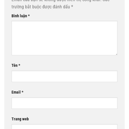
trường bắt buộc được đánh dấu
*
Bình luận
*
Tên
*
Email
*
Trang web