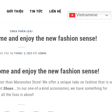
Ủ
GIỚI THIỆU
TIN TỨC
LIÊN HỆ
Vietnamese
CHƯA PHÂN LOẠI
e and enjoy the new fashion sense!
NG VÀO
16 THÁNG 5, 2025
BỞI
ADMIN
me and enjoy the new fashion sense!
her than Muranotex Store! We offer a unique take on fashion that is s
et
Shoes
….to our one-of-a-kind accessories, we have something for
all the fuss is about!