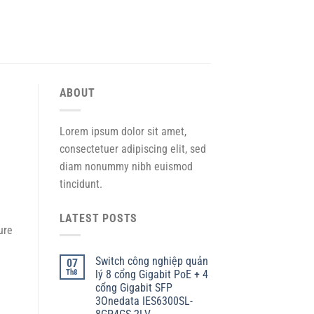
ABOUT
Lorem ipsum dolor sit amet,
consectetuer adipiscing elit, sed
diam nonummy nibh euismod
tincidunt.
LATEST POSTS
ure
Switch công nghiệp quản
07
Th8
lý 8 cổng Gigabit PoE + 4
cổng Gigabit SFP
3Onedata IES6300SL-