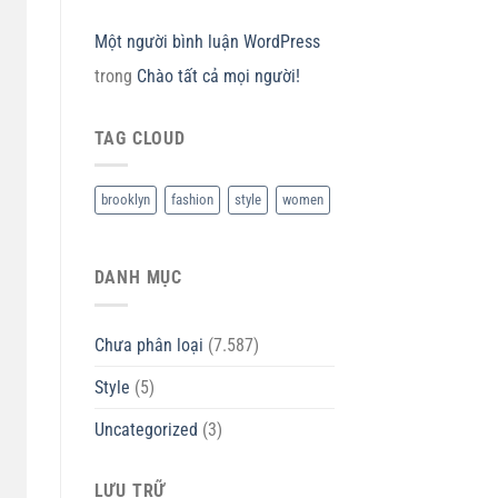
Một người bình luận WordPress
trong
Chào tất cả mọi người!
TAG CLOUD
brooklyn
fashion
style
women
DANH MỤC
Chưa phân loại
(7.587)
Style
(5)
Uncategorized
(3)
LƯU TRỮ