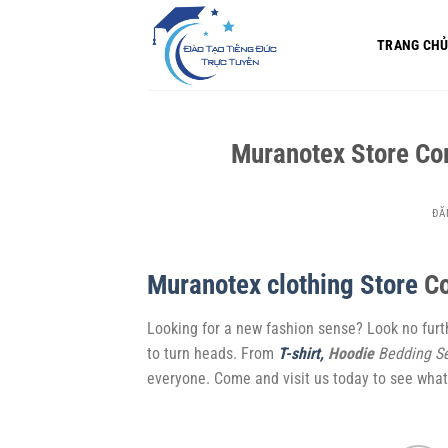
Bỏ
qua
TRANG CH
nội
dung
Muranotex Store Com
ĐĂ
Muranotex clothing Store
Co
Looking for a new fashion sense? Look no furt
to turn heads. From
T-shirt,
Hoodie
Bedding S
everyone. Come and visit us today to see what 