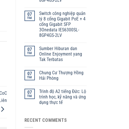
8GP4GS-2LV
Switch công nghiệp quản
07
Th8
lý 8 cổng Gigabit PoE + 4
cổng Gigabit SFP
3Onedata IES6300SL-
8GP4GS-2LV
Sumber Hiburan dan
07
Th8
Online Enjoyment yang
Tak Terbatas
Chung Cư Thượng Hồng
07
Th8
Hải Phòng
Trình độ A2 tiếng Đức: Lộ
07
 CoC
Th8
trình học, kỹ năng và ứng
Liên
dụng thực tế
RECENT COMMENTS