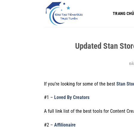
Bỏ
qua
TRANG CH
nội
dung
Updated Stan Stor
ĐĂ
If you’re looking for some of the best
Stan Sto
#1 –
Loved By Creators
A full link list of the best tools for Content 
#2 –
Affilionaire