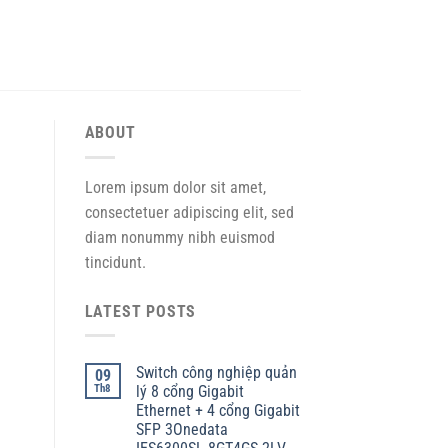
ABOUT
Lorem ipsum dolor sit amet,
consectetuer adipiscing elit, sed
diam nonummy nibh euismod
tincidunt.
LATEST POSTS
Switch công nghiệp quản
09
Th8
lý 8 cổng Gigabit
Ethernet + 4 cổng Gigabit
SFP 3Onedata