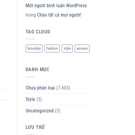
Một người bình luận WordPress
trong
Chào tất cả mọi người!
TAG CLOUD
brooklyn
fashion
style
women
DANH MỤC
Chưa phân loại
(7.603)
Style
(5)
Uncategorized
(3)
LƯU TRỮ