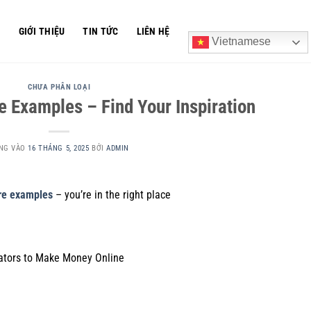
Ủ
GIỚI THIỆU
TIN TỨC
LIÊN HỆ
Vietnamese
CHƯA PHÂN LOẠI
e Examples – Find Your Inspiration
NG VÀO
16 THÁNG 5, 2025
BỞI
ADMIN
re examples
– you’re in the right place
Creators to Make Money Online