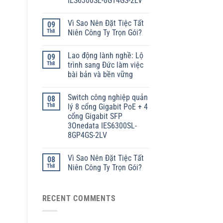
IES6300SL-8GT4GS-2LV
Vì Sao Nên Đặt Tiệc Tất
09
Th8
Niên Công Ty Trọn Gói?
Lao động lành nghề: Lộ
09
Th8
trình sang Đức làm việc
bài bản và bền vững
Switch công nghiệp quản
08
Th8
lý 8 cổng Gigabit PoE + 4
cổng Gigabit SFP
3Onedata IES6300SL-
8GP4GS-2LV
Vì Sao Nên Đặt Tiệc Tất
08
Th8
Niên Công Ty Trọn Gói?
RECENT COMMENTS