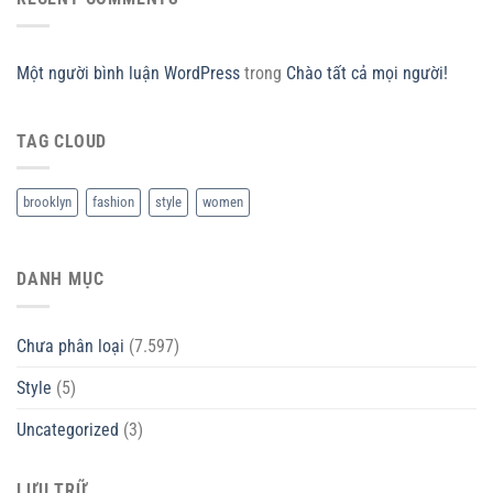
Một người bình luận WordPress
trong
Chào tất cả mọi người!
TAG CLOUD
brooklyn
fashion
style
women
DANH MỤC
Chưa phân loại
(7.597)
Style
(5)
Uncategorized
(3)
LƯU TRỮ