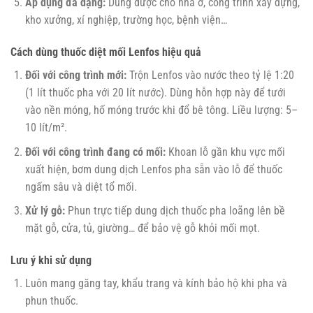
Áp dụng đa dạng:
Dùng được cho nhà ở, công trình xây dựng,
kho xưởng, xí nghiệp, trường học, bệnh viện…
Cách dùng thuốc diệt mối Lenfos hiệu quả
Đối với công trình mới:
Trộn Lenfos vào nước theo tỷ lệ 1:20
(1 lít thuốc pha với 20 lít nước). Dùng hỗn hợp này để tưới
vào nền móng, hố móng trước khi đổ bê tông. Liều lượng: 5–
10 lít/m².
Đối với công trình đang có mối:
Khoan lỗ gần khu vực mối
xuất hiện, bơm dung dịch Lenfos pha sẵn vào lỗ để thuốc
ngấm sâu và diệt tổ mối.
Xử lý gỗ:
Phun trực tiếp dung dịch thuốc pha loãng lên bề
mặt gỗ, cửa, tủ, giường… để bảo vệ gỗ khỏi mối mọt.
Lưu ý khi sử dụng
Luôn mang găng tay, khẩu trang và kính bảo hộ khi pha và
phun thuốc.