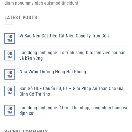
diam nonummy nibh euismod tincidunt.
LATEST POSTS
Vì Sao Nên Đặt Tiệc Tất Niên Công Ty Trọn Gói?
08
Th8
Lao động lành nghề: Lộ trình sang Đức làm việc bài bản
08
Th8
và bền vững
Nhà Vườn Thượng Hồng Hải Phòng
08
Th8
Sàn Gỗ HDF Chuẩn E0, E1 – Giải Pháp An Toàn Cho Gia
08
Th8
Đình Có Trẻ Nhỏ
Lao động lành nghề ở Đức: Thu nhập, công nhận bằng và
08
Th8
định cư
RECENT COMMENTS