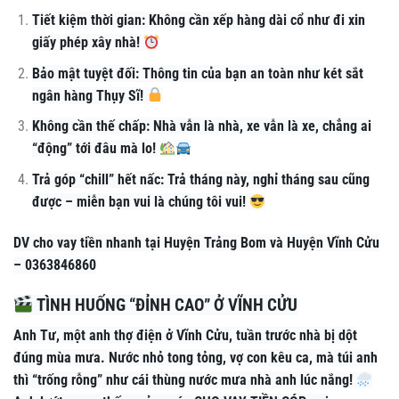
Tiết kiệm thời gian: Không cần xếp hàng dài cổ như đi xin
giấy phép xây nhà!
Bảo mật tuyệt đối: Thông tin của bạn an toàn như két sắt
ngân hàng Thụy Sĩ!
Không cần thế chấp: Nhà vẫn là nhà, xe vẫn là xe, chẳng ai
“động” tới đâu mà lo!
Trả góp “chill” hết nấc: Trả tháng này, nghỉ tháng sau cũng
được – miễn bạn vui là chúng tôi vui!
DV cho vay tiền nhanh tại Huyện Trảng Bom và Huyện Vĩnh Cửu
– 0363846860
TÌNH HUỐNG “ĐỈNH CAO” Ở VĨNH CỬU
Anh Tư, một anh thợ điện ở Vĩnh Cửu, tuần trước nhà bị dột
đúng mùa mưa. Nước nhỏ tong tỏng, vợ con kêu ca, mà túi anh
thì “trống rỗng” như cái thùng nước mưa nhà anh lúc nắng!