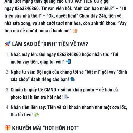
Anh lướt mạng thấy quảng cáo CHO VAY TIỀN GÓP, gọi
ngay 0363846860. Tư vấn viên hỏi: “Anh cần bao nhiêu?” – “10
triệu sửa nhà thôi!” – “Ok, duyệt liền!” Chưa đầy 24h, tiền về,
nhà sửa xong, vợ anh cười tươi như hoa, còn anh thì khoe: “Vay
tiền mà dễ như đi mua ổ bánh mì!”
LÀM SAO ĐỂ “RINH” TIỀN VỀ TAY?
Nhấc máy lên: Gọi ngay 0363846860 hoặc nhắn tin: “Tui
muốn vay tiền, giúp tui với!”
Nghe tư vấn: Đội ngũ của chúng tôi sẽ “bật mí” gói vay “đỉnh
của chóp” dành riêng cho bạn!
Chuẩn bị giấy tờ: CMND + sổ hộ khẩu photo – dễ hơn cả
photo bài kiểm tra hồi nhỏ!
Nhận tiền liền tay: Tiền về tài khoản nhanh như một cơn lốc,
tha hồ tiêu!
KHUYẾN MÃI “HOT HÒN HỌT”