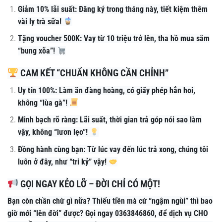
Giảm 10% lãi suất: Đăng ký trong tháng này, tiết kiệm thêm
vài ly trà sữa!
Tặng voucher 500K: Vay từ 10 triệu trở lên, tha hồ mua sắm
“bung xõa”!
CAM KẾT “CHUẨN KHÔNG CẦN CHỈNH”
Uy tín 100%: Làm ăn đàng hoàng, có giấy phép hẳn hoi,
không “lùa gà”!
Minh bạch rõ ràng: Lãi suất, thời gian trả góp nói sao làm
vậy, không “lươn lẹo”!
Đồng hành cùng bạn: Từ lúc vay đến lúc trả xong, chúng tôi
luôn ở đây, như “tri kỷ” vậy!
GỌI NGAY KẺO LỠ – ĐỜI CHỈ CÓ MỘT!
Bạn còn chần chừ gì nữa? Thiếu tiền mà cứ “ngậm ngùi” thì bao
giờ mới “lên đời” được? Gọi ngay 0363846860, để dịch vụ CHO