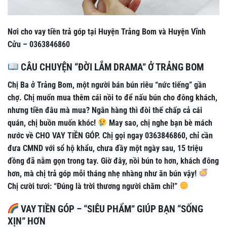
Nơi cho vay tiền trả góp tại Huyện Trảng Bom và Huyện Vĩnh
Cửu – 0363846860
CÂU CHUYỆN “ĐỜI LẮM DRAMA” Ở TRẢNG BOM
Chị Ba ở Trảng Bom, một người bán bún riêu “nức tiếng” gần
chợ. Chị muốn mua thêm cái nồi to để nấu bún cho đông khách,
nhưng tiền đâu mà mua? Ngân hàng thì đòi thế chấp cả cái
quán, chị buồn muốn khóc!
May sao, chị nghe bạn bè mách
nước về CHO VAY TIỀN GÓP. Chị gọi ngay 0363846860, chỉ cần
đưa CMND với sổ hộ khẩu, chưa đầy một ngày sau, 15 triệu
đồng đã nằm gọn trong tay. Giờ đây, nồi bún to hơn, khách đông
hơn, mà chị trả góp mỗi tháng nhẹ nhàng như ăn bún vậy!
Chị cười tươi: “Đúng là trời thương người chăm chỉ!”
VAY TIỀN GÓP – “SIÊU PHẨM” GIÚP BẠN “SỐNG
XỊN” HƠN