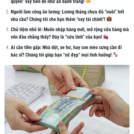
quyền” vay tiền dễ như ăn bánh tráng!
Người làm công ăn lương: Lương tháng chưa đủ “nuôi” hết
nhu cầu? Chúng tôi cho bạn thêm “oxy tài chính”!
Chủ tiệm nhỏ lẻ: Muốn nhập hàng mới, mở rộng cửa hàng mà
vốn đâu chẳng thấy? Đây là “cứu tinh” của bạn!
Ai cần tiền gấp: Nhà dột, xe hư, hay con mèo cưng cần đi
bác sĩ? Chúng tôi giúp bạn “xử đẹp” mọi tình huống!