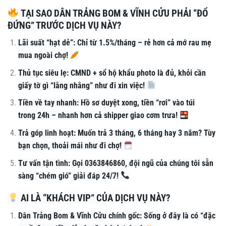
TẠI SAO DÂN TRẢNG BOM & VĨNH CỬU PHẢI “ĐỔ
ĐỨNG” TRƯỚC DỊCH VỤ NÀY?
Lãi suất “hạt dẻ”: Chỉ từ 1.5%/tháng – rẻ hơn cả mớ rau mẹ
mua ngoài chợ!
Thủ tục siêu lẹ: CMND + sổ hộ khẩu photo là đủ, khỏi cần
giấy tờ gì “lằng nhằng” như đi xin việc!
Tiền về tay nhanh: Hồ sơ duyệt xong, tiền “rơi” vào túi
trong 24h – nhanh hơn cả shipper giao cơm trưa!
Trả góp linh hoạt: Muốn trả 3 tháng, 6 tháng hay 3 năm? Tùy
bạn chọn, thoải mái như đi chợ!
Tư vấn tận tình: Gọi 0363846860, đội ngũ của chúng tôi sẵn
sàng “chém gió” giải đáp 24/7!
AI LÀ “KHÁCH VIP” CỦA DỊCH VỤ NÀY?
Dân Trảng Bom & Vĩnh Cửu chính gốc: Sống ở đây là có “đặc