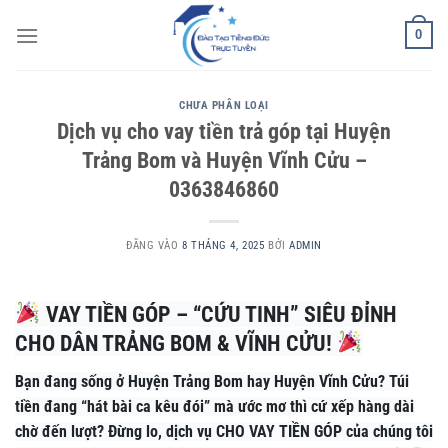
Bỏ
0
qua
nội
dung
CHƯA PHÂN LOẠI
Dịch vụ cho vay tiền trả góp tại Huyện
Trảng Bom và Huyện Vĩnh Cửu –
0363846860
ĐĂNG VÀO
8 THÁNG 4, 2025
BỞI
ADMIN
VAY TIỀN GÓP – “CỨU TINH” SIÊU ĐỈNH
CHO DÂN TRẢNG BOM & VĨNH CỬU!
Bạn đang sống ở Huyện Trảng Bom hay Huyện Vĩnh Cửu? Túi
tiền đang “hát bài ca kêu đói” mà ước mơ thì cứ xếp hàng dài
chờ đến lượt? Đừng lo, dịch vụ CHO VAY TIỀN GÓP của chúng tôi