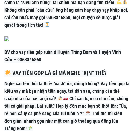
chính là “siêu anh hùng” tài chính mà bạn đang tìm kiếm!
Không cần phải “cầu cứu” ông hàng xóm hay chạy vạy khắp nơi,
chỉ cần nhấc máy gọi 0363846860, mọi chuyện sẽ được giải
quyết trong tích tắc!
DV cho vay tiền góp tuần ở Huyện Trảng Bom và Huyện Vĩnh
Cửu – 0363846860
VAY TIỀN GÓP LÀ GÌ MÀ NGHE “XỊN” THẾ?
Nghe cái tên thôi là thấy “oách” rồi, đúng không? Vay tiền góp là
kiểu vay mà bạn nhận tiền ngay, trả dần sau, chẳng cần thế
chấp nhà cửa, xe cộ gì sất!
Chỉ cần bạn có nhu cầu, chúng
tôi có giải pháp. Lãi suất? Hợp lý đến mức bạn sẽ thốt lên: “Ủa,
rẻ hơn cả ly cà phê sáng của tui luôn á?!”
Thủ tục thì siêu
đơn giản, nhanh gọn như một cơn gió thoảng qua đồng lúa
Trảng Bom!