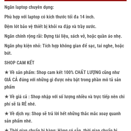
Ngăn laptop chuyên dụng:
Phù hợp với laptop có kích thước tối đa 14 inch.
Đệm lót bảo vệ thiết bị khỏi va đập và trầy xước.
Ngăn chính rộng rãi: Đựng tài liệu, sách vở, hoặc quần áo nhẹ.
Ngăn phụ kiện nhỏ: Tích hợp không gian để sạc, tai nghe, hoặc
bút.
SHOP CAM KẾT
★ Về sản phẩm: Shop cam kết 100% CHẤT LƯỢNG cũng như
GIÁ CẢ đúng với những gì được nêu bật trong phần mô tả sản
phẩm
★ Về giá cả : Shop nhập với số lượng nhiều và trực tiếp nên chi
phí sẽ là RẺ nhé.
★ Về dịch vụ: Shop sẽ trả lời hết những thắc mắc xoay quanh
sản phẩm nhé.
★ Thời gian chuẩn bị hàng: Hàng có sẵn, thời gian chuẩn bị