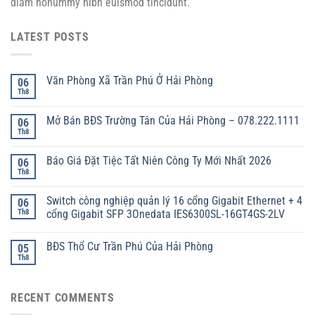
diam nonummy nibh euismod tincidunt.
LATEST POSTS
Văn Phòng Xã Trần Phú Ở Hải Phòng
06
Th8
Mở Bán BĐS Trường Tân Của Hải Phòng – 078.222.1111
06
Th8
Báo Giá Đặt Tiệc Tất Niên Công Ty Mới Nhất 2026
06
Th8
Switch công nghiệp quản lý 16 cổng Gigabit Ethernet + 4
06
Th8
cổng Gigabit SFP 3Onedata IES6300SL-16GT4GS-2LV
BĐS Thổ Cư Trần Phú Của Hải Phòng
05
Th8
RECENT COMMENTS