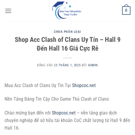
Bỏ
0
qua
nội
dung
CHƯA PHÂN LOẠI
Shop Acc Clash of Clans Uy Tín – Hall 9
Đến Hall 16 Giá Cực Rẻ
ĐĂNG VÀO
23 THÁNG 1, 2025
BỞI
ADMIN
Mua Acc Clash of Clans Uy Tín Tại
Shopcoc.net
Nền Tảng Đáng Tin Cậy Cho Game Thủ Clash of Clans
Chào mừng bạn đến với
Shopcoc.net
– nền tảng giao dịch
chuyên nghiệp để sở hữu tài khoản CoC chất lượng từ Hall 9 đến
Hall 16.