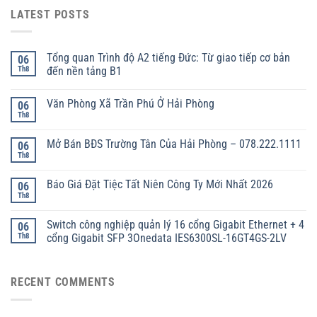
LATEST POSTS
Tổng quan Trình độ A2 tiếng Đức: Từ giao tiếp cơ bản
06
Th8
đến nền tảng B1
Văn Phòng Xã Trần Phú Ở Hải Phòng
06
Th8
Mở Bán BĐS Trường Tân Của Hải Phòng – 078.222.1111
06
Th8
Báo Giá Đặt Tiệc Tất Niên Công Ty Mới Nhất 2026
06
Th8
Switch công nghiệp quản lý 16 cổng Gigabit Ethernet + 4
06
Th8
cổng Gigabit SFP 3Onedata IES6300SL-16GT4GS-2LV
RECENT COMMENTS