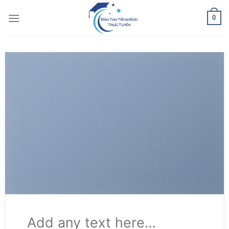
Bỏ
0
qua
nội
dung
Add any text here…